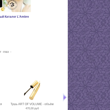
ый Каталог L'Ambre
г глаз -
ая
Тушь ART OF VOLUME - объём
MAKE-UP 35+ (тональный крем
470,00 руб
лифтинг эффектом)