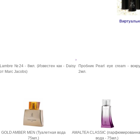
Виртуальн
Lambre №24 - 8мл. (Известен как - Daisy
Пробник Pearl eye cream - вокру
от Marc Jacobs)
2мл.
GOLD AMBER MEN (Туалетная вода
AMALTEA CLASSIC (парфюмированн
75мл.)
вода - 75мл.)