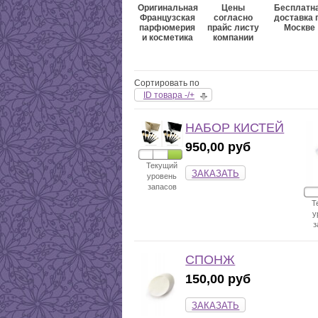
Оригинальная
Цены
Бесплатн
Французская
согласно
доставка 
парфюмерия
прайс листу
Москве
и косметика
компании
Сортировать по
ID товара -/+
НАБОР КИСТЕЙ
950,00 руб
Текущий
ЗАКАЗАТЬ
уровень
запасов
Т
у
з
СПОНЖ
150,00 руб
ЗАКАЗАТЬ