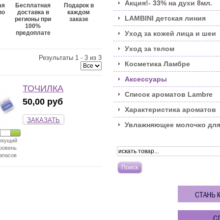
Акция!- 33% на духи 8мл.
ая
Бесплатная
Подарок в
по
доставка в
каждом
LAMBINI детская линия
регионы при
заказе
100%
предоплате
Уход за кожей лица и шеи
Уход за телом
Результаты 1 - 3 из 3
Косметика Ламбре
Аксессуары
ТОЧИЛКА
Список ароматов Lambre
50,00 руб
Характеристика ароматов
ЗАКАЗАТЬ
Увлажняющее молочко для
екущий
ровень
апасов