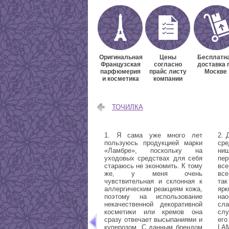
Оригинальная
Цены
Бесплатн
Французская
согласно
доставка 
парфюмерия
прайс листу
Москве
и косметика
компании
ТОЧИЛКА
1. Я сама уже много лет
2. 
пользуюсь продукцией марки
ср
«Ламбре», поскольку на
ни
уходовых средствах для себя
пе
стараюсь не экономить. К тому
все
же, у меня очень
все
чувствительная и склонная к
так
аллергическим реакциям кожа,
яр
поэтому на использование
на
некачественной декоративной
сл
косметики или кремов она
слу
сразу отвечает высыпаниями и
ег
куперозом. С данным брендом
LAM