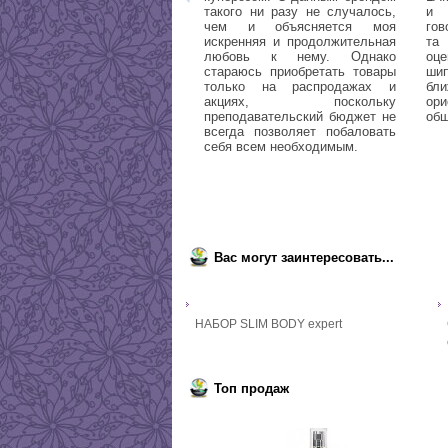
такого ни разу не случалось,
и 
чем и объясняется моя
гов
искренняя и продолжительная
та
любовь к нему. Однако
оце
стараюсь приобретать товары
ши
только на распродажах и
бл
акциях, поскольку
ор
преподавательский бюджет не
общ
всегда позволяет побаловать
себя всем необходимым.
Вас могут заинтересовать...
НАБОР SLIM BODY expert
Топ продаж