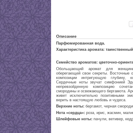
Описание
Парфюмированная вода.
Характеристика аромата: таинственны
Семейство ароматов: цветочно-ориент
Обольщающий аромат для женщины 
оберегающей свои секреты. Восточные о
композиции интригующую глубину, к
Сердечные ноты звучат симфонией Эде
непревзойденную композицию сочет
смородины и освежающего бергамота. Ар
живет исключительно позитивными эмо
верить в настоящую любовь и чудеса.
Верхние ноты:
бергамот, черная смороди
Нота «сердца»:
роза, ирис, жасмин, мали
Шлейфовые ноты:
пачули, ветивер, кедр