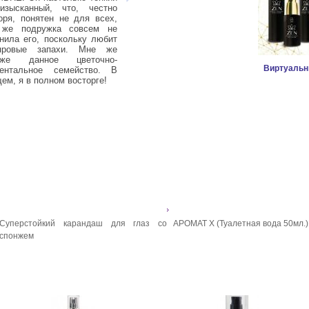
изысканный, что, честно
LONG LASH. И к своему
мал
оря, понятен не для всех,
удивлению очень скоро
вку
 же подружка совсем не
увидела результат. Не скажу,
за
нила его, поскольку любит
что она буквально творит
алл
провые запахи. Мне же
чудеса, но растут ресницы
я д
иже данное цветочно-
намного быстрее, при этом они
Виртуальн
иентальное семейство. В
стали плотнее и гуще.
ем, я в полном восторге!
Суперстойкий карандаш для глаз со
АРОМАТ X (Туалетная вода 50мл.)
спонжем