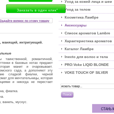
Уход за кожей лица и шеи
Уход за телом
Заказать в один клик"
Косметика Ламбре
Задайте вопрос по этому товару
Аксессуары
Список ароматов Lambre
Характеристика ароматов
й, манящий, интригующий.
Каталог Ламбре
альные
Inecto для волос и тела
таинственной, романтичной,
ттенки в базовых нотах придают
PRO:Voke LIQID BLONDE
оторая манит и очаровывает.
мского сада, а дополняют эту
VOKE TOUCH OF SILVER
ание сладкой фиалки, черной
омат для мечтательницы, которая
циями и никогда не перестает
на, фиалка.
на.
, ваниль, мускус.