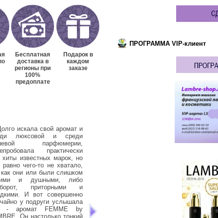
ПРОГРАММА VIP-клиент
ая
Бесплатная
Подарок в
по
доставка в
каждом
регионы при
заказе
100%
предоплате
Долго искала свой аромат и
3. Я очень долго ходила с
4. 
еди люксовой и среди
нарощенными ресницами и,
зн
шевой парфюмерии,
несмотря на качественные
дав
репробовала практически
материалы и клей, а также то,
ещ
 хиты известных марок, но
что делали мне их в хорошем
LAM
 равно чего-то не хватало,
салоне, густота и количество
де
 как они или были слишком
собственных ресничек
дву
кими и душными, либо
значительно уменьшились.
все
оборот, приторными и
Выглядело это не очень
– н
адкими. И вот совершенно
красиво и даже суперобъемная
хим
чайно у подруги услышала
тушь не спасала ситуацию. По
это
о - аромат FEMME by
совету подруги решила
щип
BRE. Он настолько тонкий
попробовать сыворотку MAGIC
зна