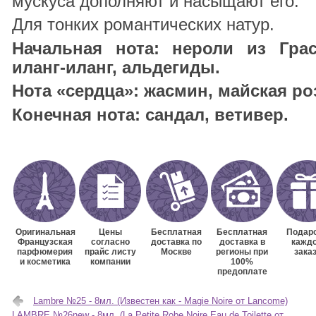
мускуса дополняют и насыщают его.
Для тонких романтических натур.
Начальная нота: нероли из Грас
иланг-иланг, альдегиды.
Нота «сердца»: жасмин, майская ро
Конечная нота: сандал, ветивер.
Оригинальная
Цены
Бесплатная
Бесплатная
Подаро
Французская
согласно
доставка по
доставка в
кажд
парфюмерия
прайс листу
Москве
регионы при
зака
и косметика
компании
100%
предоплате
Lambre №25 - 8мл. (Известен как - Magie Noire от Lancome)
LAMBRE №26new - 8мл. (La Petite Robe Noire Eau de Toilette от