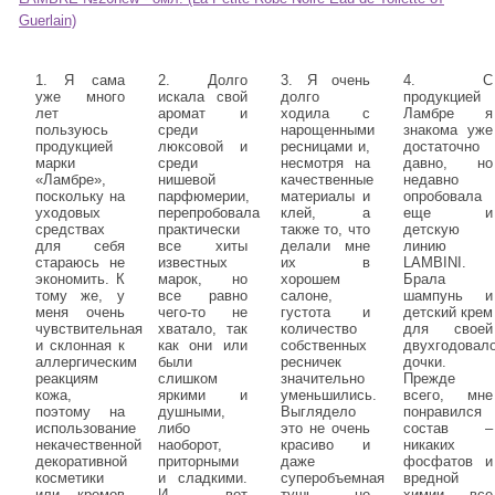
Guerlain)
1. Я сама
2. Долго
3. Я очень
4. С
уже много
искала свой
долго
продукцией
лет
аромат и
ходила с
Ламбре я
пользуюсь
среди
нарощенными
знакома уже
продукцией
люксовой и
ресницами и,
достаточно
марки
среди
несмотря на
давно, но
«Ламбре»,
нишевой
качественные
недавно
поскольку на
парфюмерии,
материалы и
опробовала
уходовых
перепробовала
клей, а
еще и
средствах
практически
также то, что
детскую
для себя
все хиты
делали мне
линию
стараюсь не
известных
их в
LAMBINI.
экономить. К
марок, но
хорошем
Брала
тому же, у
все равно
салоне,
шампунь и
меня очень
чего-то не
густота и
детский крем
чувствительная
хватало, так
количество
для своей
и склонная к
как они или
собственных
двухгодовал
аллергическим
были
ресничек
дочки.
реакциям
слишком
значительно
Прежде
кожа,
яркими и
уменьшились.
всего, мне
поэтому на
душными,
Выглядело
понравился
использование
либо
это не очень
состав –
некачественной
наоборот,
красиво и
никаких
декоративной
приторными
даже
фосфатов и
косметики
и сладкими.
суперобъемная
вредной
или кремов
И вот
тушь не
химии, все