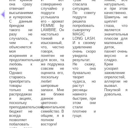
она сразу
совершенно
спасала
натурально,
отвечает
случайно у
ситуацию.
и при этом
высыпаниями
подруги
По совету
качественно.
и куперозом.
услышала
подруги
Шампунь не
С данным
его - аромат
решила
щиплет
брендом
FEMME by
попробовать
глаза, что
такого ни
LAMBRE. Он
сыворотку
является
разу не
настолько
MAGIC
значительны
случалось,
тонкий и
LONG LASH.
плюсом для
чем и
изысканный,
И к своему
маленьких
объясняется
что, честно
удивлению
деток,
моя
говоря,
очень скоро
пахнет очень
искренняя и
понятен не
увидела
вкусно и
продолжительная
для всех, та
результат.
сладко.
любовь к
же подружка
Не скажу,
Крем
нему.
совсем не
что она
ускорил
Однако
оценила его,
буквально
заживление
стараюсь
поскольку
творит
опрелостей,
приобретать
любит
чудеса, но
аллергии не
товары
шипровые
растут
вызвал.
только на
запахи. Мне
ресницы
Покупкой я
распродажах
же ближе
намного
довольна.
и акциях,
данное
быстрее, при
поскольку
цветочно-
этом они
преподавательский
ориентальное
стали
бюджет не
семейство. В
плотнее и
всегда
общем, я в
гуще.
позволяет
полном
побаловать
восторге!