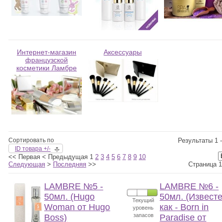
Интернет-магазин
Аксессуары
французской
косметики Ламбре
Сортировать по
Результаты 1 -
ID товара +/-
<<
Первая
<
Предыдущая
1
2
3
4
5
6
7
8
9
10
Следующая
>
Последняя
>>
Страница 1
LAMBRE №5 -
LAMBRE №6 -
50мл. (Hugo
50мл. (Извест
Текущий
Woman от Hugo
как - Born in
уровень
запасов
Boss)
Paradise от