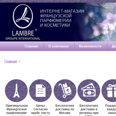
ИНТЕРНЕТ-МАГАЗИН
ФРАНЦУЗСКОЙ
ПАРФЮМЕРИИ
И КОСМЕТИКИ
Главная
О компании
Возможности
До
Главная
Оригинальная
Цены
Бесплатная
Бесплатная
Подаро
Французская
согласно
доставка по
доставка в
кажд
парфюмерия
прайс листу
Москве
регионы при
зака