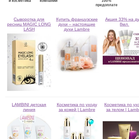
и косметика
компании
100%
предоплате
Сыворотка для
Купить французские
Акция 33% на д
ресниц MAGIC LONG
духи – настоящие
8мл.
LASH
духи Lambre
LAMBINI детская
Косметика по уходу
Косметика по ух
линия
за кожей | Lambre
за телом | Lamb