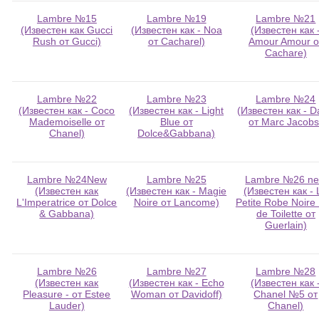
Lambre №15
Lambre №19
Lambre №21
(Известен как Gucci
(Известен как - Noa
(Известен как 
Rush от Gucci)
от Cacharel)
Amour Amour о
Cachare)
Lambre №22
Lambre №23
Lambre №24
(Известен как - Coco
(Известен как - Light
(Известен как - D
Mademoiselle от
Blue от
от Marc Jacobs
Chanel)
Dolce&Gabbana)
Lambre №24New
Lambre №25
Lambre №26 n
(Известен как
(Известен как - Magie
(Известен как - 
L'Imperatrice от Dolce
Noire от Lancome)
Petite Robe Noire
& Gabbana)
de Toilette от
Guerlain)
Lambre №26
Lambre №27
Lambre №28
(Известен как
(Известен как - Echo
(Известен как 
Pleasure - от Estee
Woman от Davidoff)
Chanel №5 от
Lauder)
Chanel)