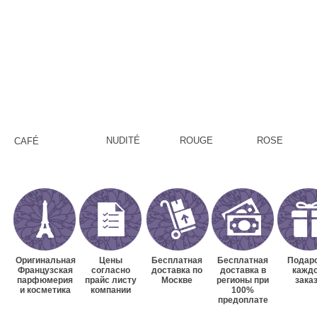
NUDITÉ
ROUGE
ROSE
CAFÉ
Оригинальная
Цены
Бесплатная
Бесплатная
Подаро
Французская
согласно
доставка по
доставка в
кажд
парфюмерия
прайс листу
Москве
регионы при
зака
и косметика
компании
100%
предоплате