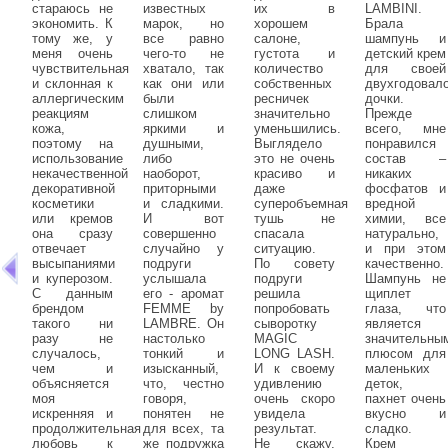
стараюсь не
известных
их в
LAMBINI.
экономить. К
марок, но
хорошем
Брала
тому же, у
все равно
салоне,
шампунь и
меня очень
чего-то не
густота и
детский крем
чувствительная
хватало, так
количество
для своей
и склонная к
как они или
собственных
двухгодовал
аллергическим
были
ресничек
дочки.
реакциям
слишком
значительно
Прежде
кожа,
яркими и
уменьшились.
всего, мне
поэтому на
душными,
Выглядело
понравился
использование
либо
это не очень
состав –
некачественной
наоборот,
красиво и
никаких
декоративной
приторными
даже
фосфатов и
косметики
и сладкими.
суперобъемная
вредной
или кремов
И вот
тушь не
химии, все
она сразу
совершенно
спасала
натурально,
отвечает
случайно у
ситуацию.
и при этом
высыпаниями
подруги
По совету
качественно.
и куперозом.
услышала
подруги
Шампунь не
С данным
его - аромат
решила
щиплет
брендом
FEMME by
попробовать
глаза, что
такого ни
LAMBRE. Он
сыворотку
является
разу не
настолько
MAGIC
значительны
случалось,
тонкий и
LONG LASH.
плюсом для
чем и
изысканный,
И к своему
маленьких
объясняется
что, честно
удивлению
деток,
моя
говоря,
очень скоро
пахнет очень
искренняя и
понятен не
увидела
вкусно и
продолжительная
для всех, та
результат.
сладко.
любовь к
же подружка
Не скажу,
Крем