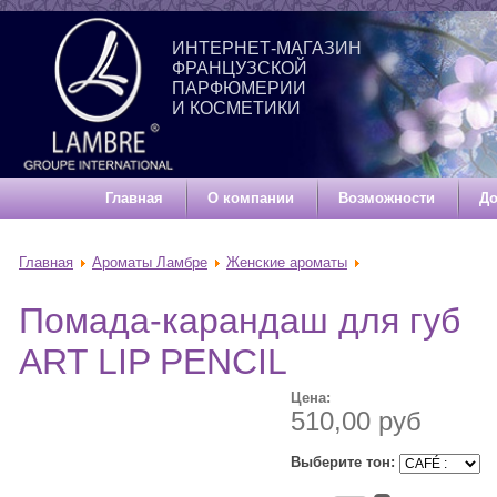
ИНТЕРНЕТ-МАГАЗИН
ФРАНЦУЗСКОЙ
ПАРФЮМЕРИИ
И КОСМЕТИКИ
Главная
О компании
Возможности
До
Главная
Ароматы Ламбре
Женские ароматы
Помада-карандаш для губ
ART LIP PENCIL
Цена:
510,00 руб
Выберите тон: