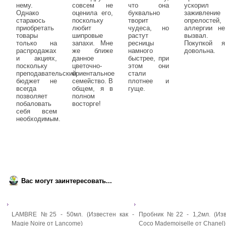
нему.
совсем не
что она
ускорил
Однако
оценила его,
буквально
заживление
стараюсь
поскольку
творит
опрелостей,
приобретать
любит
чудеса, но
аллергии не
товары
шипровые
растут
вызвал.
только на
запахи. Мне
ресницы
Покупкой я
распродажах
же ближе
намного
довольна.
и акциях,
данное
быстрее, при
поскольку
цветочно-
этом они
преподавательский
ориентальное
стали
бюджет не
семейство. В
плотнее и
всегда
общем, я в
гуще.
позволяет
полном
побаловать
восторге!
себя всем
необходимым.
Вас могут заинтересовать...
LAMBRE №25 - 50мл. (Известен как -
Пробник №22 - 1,2мл. (Изв
Magie Noire от Lancome)
Coco Mademoiselle от Chanel)