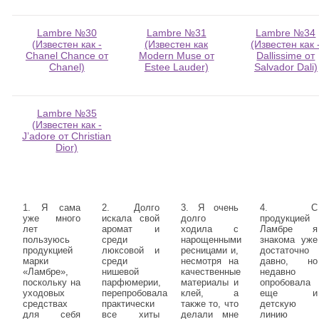
Lambre №30
Lambre №31
Lambre №34
(Известен как -
(Известен как
(Известен как 
Chanel Chance от
Modern Muse от
Dallissime от
Chanel)
Estee Lauder)
Salvador Dali)
Lambre №35
(Известен как -
J’adore от Christian
Dior)
1. Я сама
2. Долго
3. Я очень
4. С
уже много
искала свой
долго
продукцией
лет
аромат и
ходила с
Ламбре я
пользуюсь
среди
нарощенными
знакома уже
продукцией
люксовой и
ресницами и,
достаточно
марки
среди
несмотря на
давно, но
«Ламбре»,
нишевой
качественные
недавно
поскольку на
парфюмерии,
материалы и
опробовала
уходовых
перепробовала
клей, а
еще и
средствах
практически
также то, что
детскую
для себя
все хиты
делали мне
линию