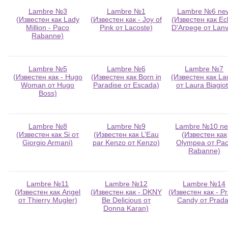
Lambre №3
Lambre №1
Lambre №6 ne
(Известен как Lady
(Известен как - Joy of
(Известен как Ec
Million - Paco
Pink от Lacoste)
D'Arpege от Lanv
Rabanne)
Lambre №5
Lambre №6
Lambre №7
(Известен как - Hugo
(Известен как Born in
(Известен как La
Woman от Hugo
Paradise от Escada)
от Laura Biagiot
Boss)
Lambre №8
Lambre №9
Lambre №10 n
(Известен как Si от
(Известен как L’Eau
(Известен как
Giorgio Armani)
par Kenzo от Kenzo)
Olympea от Pa
Rabanne)
Lambre №11
Lambre №12
Lambre №14
(Известен как Angel
(Известен как - DKNY
(Известен как - P
от Thierry Mugler)
Be Delicious от
Candy от Prada
Donna Karan)