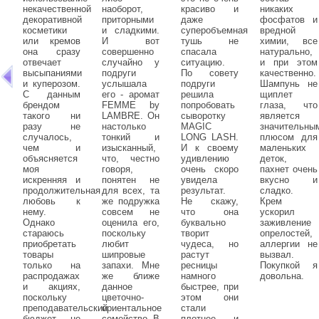
некачественной
наоборот,
красиво и
никаких
декоративной
приторными
даже
фосфатов и
косметики
и сладкими.
суперобъемная
вредной
или кремов
И вот
тушь не
химии, все
она сразу
совершенно
спасала
натурально,
отвечает
случайно у
ситуацию.
и при этом
высыпаниями
подруги
По совету
качественно.
и куперозом.
услышала
подруги
Шампунь не
С данным
его - аромат
решила
щиплет
брендом
FEMME by
попробовать
глаза, что
такого ни
LAMBRE. Он
сыворотку
является
разу не
настолько
MAGIC
значительны
случалось,
тонкий и
LONG LASH.
плюсом для
чем и
изысканный,
И к своему
маленьких
объясняется
что, честно
удивлению
деток,
моя
говоря,
очень скоро
пахнет очень
искренняя и
понятен не
увидела
вкусно и
продолжительная
для всех, та
результат.
сладко.
любовь к
же подружка
Не скажу,
Крем
нему.
совсем не
что она
ускорил
Однако
оценила его,
буквально
заживление
стараюсь
поскольку
творит
опрелостей,
приобретать
любит
чудеса, но
аллергии не
товары
шипровые
растут
вызвал.
только на
запахи. Мне
ресницы
Покупкой я
распродажах
же ближе
намного
довольна.
и акциях,
данное
быстрее, при
поскольку
цветочно-
этом они
преподавательский
ориентальное
стали
бюджет не
семейство. В
плотнее и