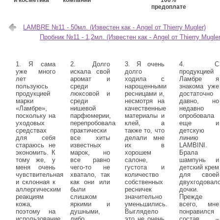
и косметика
компании
100%
предоплате
LAMBRE №11 - 50мл. (Известен как - Angel от Thierry Mugler)
Пробник №11 - 1,2мл. (Известен как - Angel от Thierry Mugler
1. Я сама
2. Долго
3. Я очень
4. С
уже много
искала свой
долго
продукцией
лет
аромат и
ходила с
Ламбре я
пользуюсь
среди
нарощенными
знакома уже
продукцией
люксовой и
ресницами и,
достаточно
марки
среди
несмотря на
давно, но
«Ламбре»,
нишевой
качественные
недавно
поскольку на
парфюмерии,
материалы и
опробовала
уходовых
перепробовала
клей, а
еще и
средствах
практически
также то, что
детскую
для себя
все хиты
делали мне
линию
стараюсь не
известных
их в
LAMBINI.
экономить. К
марок, но
хорошем
Брала
тому же, у
все равно
салоне,
шампунь и
меня очень
чего-то не
густота и
детский крем
чувствительная
хватало, так
количество
для своей
и склонная к
как они или
собственных
двухгодовал
аллергическим
были
ресничек
дочки.
реакциям
слишком
значительно
Прежде
кожа,
яркими и
уменьшились.
всего, мне
поэтому на
душными,
Выглядело
понравился
использование
либо
это не очень
состав –