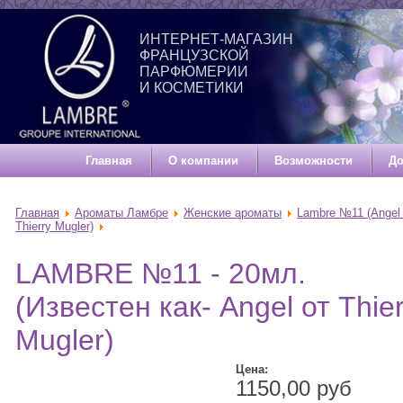
ИНТЕРНЕТ-МАГАЗИН
ФРАНЦУЗСКОЙ
ПАРФЮМЕРИИ
И КОСМЕТИКИ
Главная
О компании
Возможности
До
Главная
Ароматы Ламбре
Женские ароматы
Lambre №11 (Angel
Thierry Mugler)
LAMBRE №11 - 20мл.
(Известен как- Angel от Thier
Mugler)
Цена:
1150,00 руб