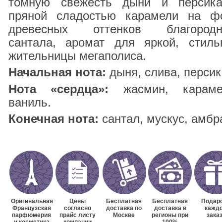
томную свежесть дыни и персик
пряной сладостью карамели на ф
древесных оттенков благородн
сантала, аромат для яркой, стиль
жительницы мегаполиса.
Начальная нота:
дыня, слива, персик
Нота «сердца»:
жасмин, караме
ваниль.
Конечная нота:
сантал, мускус, амбр
Оригинальная
Цены
Бесплатная
Бесплатная
Подаро
Французская
согласно
доставка по
доставка в
кажд
парфюмерия
прайс листу
Москве
регионы при
зака