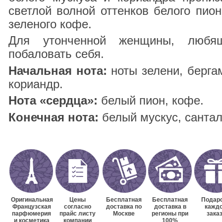
светлой волной оттенков белого пион
зеленого кофе.
Для утонченной женщины, любя
побаловать себя.
Начальная нота:
ноты зелени, бергам
кориандр.
Нота «сердца»:
белый пион, кофе.
Конечная нота:
белый мускус, сантал
Оригинальная
Цены
Бесплатная
Бесплатная
Подаро
Французская
согласно
доставка по
доставка в
кажд
парфюмерия
прайс листу
Москве
регионы при
зака
и косметика
компании
100%