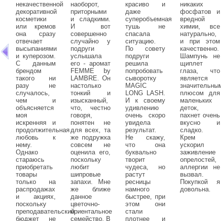
некачественной
наоборот,
красиво и
никаких
декоративной
приторными
даже
фосфатов и
косметики
и сладкими.
суперобъемная
вредной
или кремов
И вот
тушь не
химии, все
она сразу
совершенно
спасала
натурально,
отвечает
случайно у
ситуацию.
и при этом
высыпаниями
подруги
По совету
качественно.
и куперозом.
услышала
подруги
Шампунь не
С данным
его - аромат
решила
щиплет
брендом
FEMME by
попробовать
глаза, что
такого ни
LAMBRE. Он
сыворотку
является
разу не
настолько
MAGIC
значительны
случалось,
тонкий и
LONG LASH.
плюсом для
чем и
изысканный,
И к своему
маленьких
объясняется
что, честно
удивлению
деток,
моя
говоря,
очень скоро
пахнет очень
искренняя и
понятен не
увидела
вкусно и
продолжительная
для всех, та
результат.
сладко.
любовь к
же подружка
Не скажу,
Крем
нему.
совсем не
что она
ускорил
Однако
оценила его,
буквально
заживление
стараюсь
поскольку
творит
опрелостей,
приобретать
любит
чудеса, но
аллергии не
товары
шипровые
растут
вызвал.
только на
запахи. Мне
ресницы
Покупкой я
распродажах
же ближе
намного
довольна.
и акциях,
данное
быстрее, при
поскольку
цветочно-
этом они
преподавательский
ориентальное
стали
бюджет не
семейство. В
плотнее и