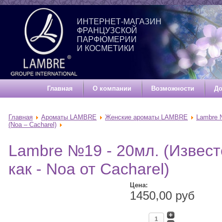
ИНТЕРНЕТ-МАГАЗИН
ФРАНЦУЗСКОЙ
ПАРФЮМЕРИИ
И КОСМЕТИКИ
Главная
О компании
Возможности
До
Главная
Ароматы LAMBRE
Женские ароматы LAMBRE
Lambre
(Noa – Cacharel)
Lambre №19 - 20мл. (Извест
как - Noa от Cacharel)
Цена:
1450,00 руб