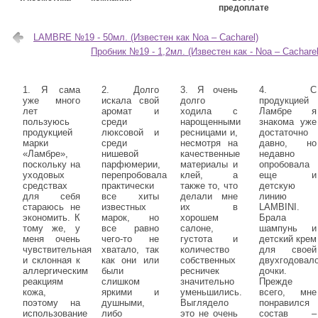
предоплате
LAMBRE №19 - 50мл. (Известен как Noa – Cacharel)
Пробник №19 - 1,2мл. (Известен как - Noa – Cacharel
1. Я сама
2. Долго
3. Я очень
4. С
уже много
искала свой
долго
продукцией
лет
аромат и
ходила с
Ламбре я
пользуюсь
среди
нарощенными
знакома уже
продукцией
люксовой и
ресницами и,
достаточно
марки
среди
несмотря на
давно, но
«Ламбре»,
нишевой
качественные
недавно
поскольку на
парфюмерии,
материалы и
опробовала
уходовых
перепробовала
клей, а
еще и
средствах
практически
также то, что
детскую
для себя
все хиты
делали мне
линию
стараюсь не
известных
их в
LAMBINI.
экономить. К
марок, но
хорошем
Брала
тому же, у
все равно
салоне,
шампунь и
меня очень
чего-то не
густота и
детский крем
чувствительная
хватало, так
количество
для своей
и склонная к
как они или
собственных
двухгодовал
аллергическим
были
ресничек
дочки.
реакциям
слишком
значительно
Прежде
кожа,
яркими и
уменьшились.
всего, мне
поэтому на
душными,
Выглядело
понравился
использование
либо
это не очень
состав –