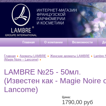
ИНТЕРНЕТ-МАГАЗИН
ФРАНЦУЗСКОЙ
ПАРФЮМЕРИИ
И КОСМЕТИКИ
Главная
О компании
Возможности
До
Главная
Ароматы LAMBRE
Женские ароматы LAMBRE
Lambre
(Magie Noire – Lancome)
LAMBRE №25 - 50мл.
(Известен как - Magie Noire 
Lancome)
Цена:
1790,00 руб