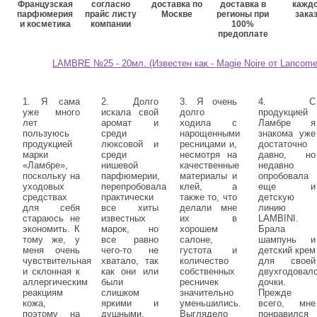
Французская
согласно
доставка по
доставка в
кажд
парфюмерия
прайс листу
Москве
регионы при
зака
и косметика
компании
100%
предоплате
LAMBRE №25 - 20мл. (Известен как - Magie Noire от Lancome
1. Я сама
2. Долго
3. Я очень
4. С
уже много
искала свой
долго
продукцией
лет
аромат и
ходила с
Ламбре я
пользуюсь
среди
нарощенными
знакома уже
продукцией
люксовой и
ресницами и,
достаточно
марки
среди
несмотря на
давно, но
«Ламбре»,
нишевой
качественные
недавно
поскольку на
парфюмерии,
материалы и
опробовала
уходовых
перепробовала
клей, а
еще и
средствах
практически
также то, что
детскую
для себя
все хиты
делали мне
линию
стараюсь не
известных
их в
LAMBINI.
экономить. К
марок, но
хорошем
Брала
тому же, у
все равно
салоне,
шампунь и
меня очень
чего-то не
густота и
детский крем
чувствительная
хватало, так
количество
для своей
и склонная к
как они или
собственных
двухгодовал
аллергическим
были
ресничек
дочки.
реакциям
слишком
значительно
Прежде
кожа,
яркими и
уменьшились.
всего, мне
поэтому на
душными,
Выглядело
понравился