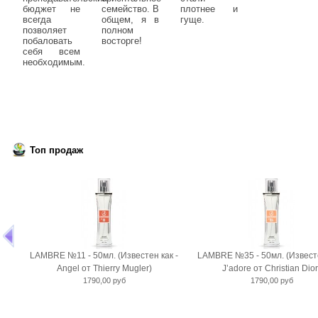
бюджет не
семейство. В
плотнее и
всегда
общем, я в
гуще.
позволяет
полном
побаловать
восторге!
себя всем
необходимым.
Топ продаж
LAMBRE №11 - 50мл. (Известен как -
LAMBRE №35 - 50мл. (Известе
Angel от Thierry Mugler)
J’adore от Christian Dior
1790,00 руб
1790,00 руб