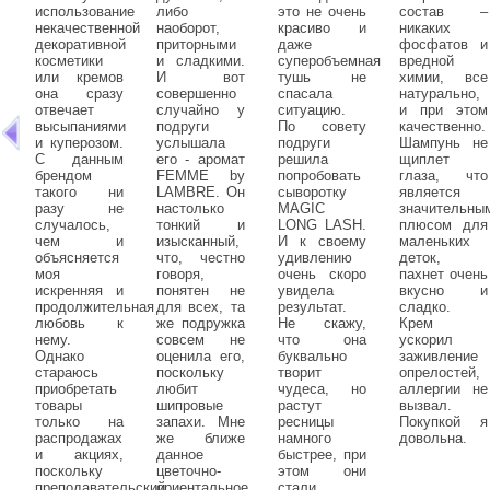
использование
либо
это не очень
состав –
некачественной
наоборот,
красиво и
никаких
декоративной
приторными
даже
фосфатов и
косметики
и сладкими.
суперобъемная
вредной
или кремов
И вот
тушь не
химии, все
она сразу
совершенно
спасала
натурально,
отвечает
случайно у
ситуацию.
и при этом
высыпаниями
подруги
По совету
качественно.
и куперозом.
услышала
подруги
Шампунь не
С данным
его - аромат
решила
щиплет
брендом
FEMME by
попробовать
глаза, что
такого ни
LAMBRE. Он
сыворотку
является
разу не
настолько
MAGIC
значительны
случалось,
тонкий и
LONG LASH.
плюсом для
чем и
изысканный,
И к своему
маленьких
объясняется
что, честно
удивлению
деток,
моя
говоря,
очень скоро
пахнет очень
искренняя и
понятен не
увидела
вкусно и
продолжительная
для всех, та
результат.
сладко.
любовь к
же подружка
Не скажу,
Крем
нему.
совсем не
что она
ускорил
Однако
оценила его,
буквально
заживление
стараюсь
поскольку
творит
опрелостей,
приобретать
любит
чудеса, но
аллергии не
товары
шипровые
растут
вызвал.
только на
запахи. Мне
ресницы
Покупкой я
распродажах
же ближе
намного
довольна.
и акциях,
данное
быстрее, при
поскольку
цветочно-
этом они
преподавательский
ориентальное
стали