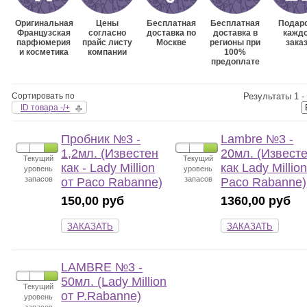
Оригинальная
Цены
Бесплатная
Бесплатная
Подаро
Французская
согласно
доставка по
доставка в
кажд
парфюмерия
прайс листу
Москве
регионы при
зака
и косметика
компании
100%
предоплате
Сортировать по
Результаты 1 - 
ID товара -/+
Пробник №3 -
Lambre №3 -
1,2мл. (Известен
20мл. (Извест
Текущий
Текущий
как - Lady Million
как Lady Million
уровень
уровень
запасов
запасов
от Paco Rabanne)
Paco Rabanne)
150,00 руб
1360,00 руб
ЗАКАЗАТЬ
ЗАКАЗАТЬ
LAMBRE №3 -
50мл. (Lady Million
Текущий
от P.Rabanne)
уровень
запасов