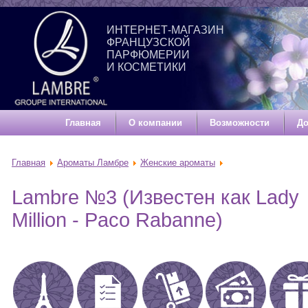
ИНТЕРНЕТ-МАГАЗИН
ФРАНЦУЗСКОЙ
ПАРФЮМЕРИИ
И КОСМЕТИКИ
Главная
О компании
Возможности
До
Главная
Ароматы Ламбре
Женские ароматы
Lambre №3 (Известен как Lady
Million - Paco Rabanne)