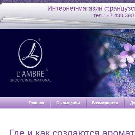
Интернет-магазин француз
тел.: +7 499 3
Главная
О компании
Возможности
До
Где и как создаются арома