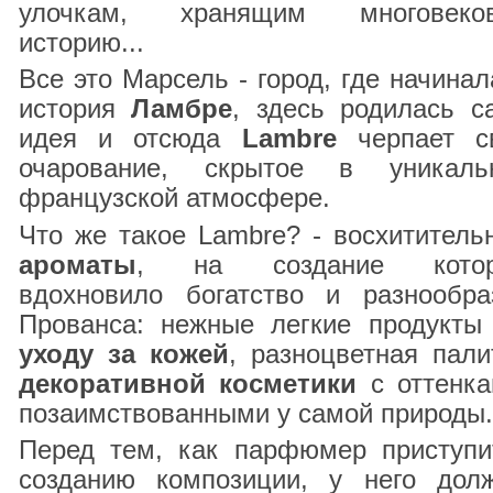
улочкам, хранящим многовеко
историю...
Все это Марсель - город, где начинал
история
Ламбре
, здесь родилась с
идея и отсюда
Lambre
черпает с
очарование, скрытое в уникаль
французской атмосфере.
Что же такое Lambre? - восхититель
ароматы
, на создание кото
вдохновило богатство и разнообра
Прованса: нежные легкие продукт
уходу за кожей
, разноцветная пали
декоративной косметики
с оттенка
позаимствованными у самой природы.
Перед тем, как парфюмер приступи
созданию композиции, у него дол