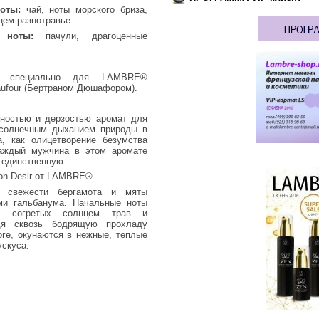
оты:
чай, ноты морского бриза,
цем разнотравье.
 ноты:
пачули, драгоценные
й специально для LAMBRE®
ufour (Бертраном Дюшафором).
ностью и дерзостью аромат для
 солнечным дыханием природы в
, как олицетворение безумства
Каждый мужчина в этом аромате
 единственную.
on Desir от LAMBRE®.
, свежести бергамота и мяты
ми гальбанума. Начальные ноты
и согретых солнцем трав и
дя сквозь бодрящую прохладу
тоге, окунаются в нежные, теплые
ускуса.