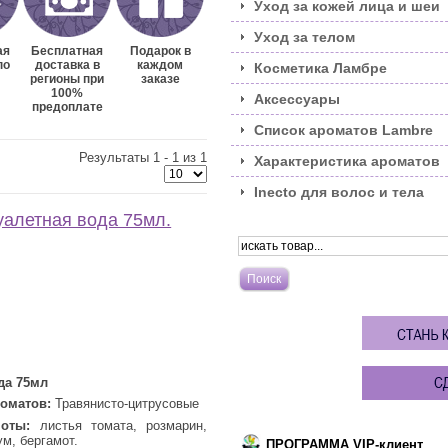
Уход за кожей лица и шеи
Уход за телом
ая
Бесплатная
Подарок в
по
доставка в
каждом
Косметика Ламбре
регионы при
заказе
100%
Аксессуары
предоплате
Список ароматов Lambre
Результаты 1 - 1 из 1
Характеристика ароматов
Inecto для волос и тела
алетная вода 75мл.
да 75мл
оматов:
Травянисто-цитрусовые
оты:
листья томата, розмарин,
ум, бергамот.
ПРОГРАММА VIP-клиент