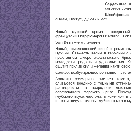
Сердечные н
согретое солн
Шлейфовые
смолы, мускус, дубовый мох.
Новый мужской аромат, созданны
французским парфюмером Bertrand Ducha
Son Desir
– его Желание.
Новый, привлекающий своей стремитель
мужчин. Свежесть весны в гармонии с
прохладном флере океанического бриза
молодости, радости и удовольствия. 
ощутит прилив сил и желания найти свою
Свежее, возбуждающее волнение – это S
Ароматы розмарина, листьев томата
сливаются воедино с томными оттенка
растворяются в природном дыхани
освежающего морского бриза. Прохо
глубокого вкуса чая, они, в конечном и
оттенки пачули, смолы, дубового мха и м