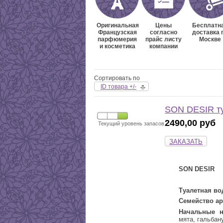
Оригинальная
Цены
Бесплатн
Французская
согласно
доставка 
парфюмерия
прайс листу
Москве
и косметика
компании
Сортировать по
ID товара +/-
SON DESIR ту
2490,00 руб
Текущий уровень запасов
ЗАКАЗАТЬ
SON DESIR
Туалетная во
Семейство ар
Начальные н
мята, гальбан