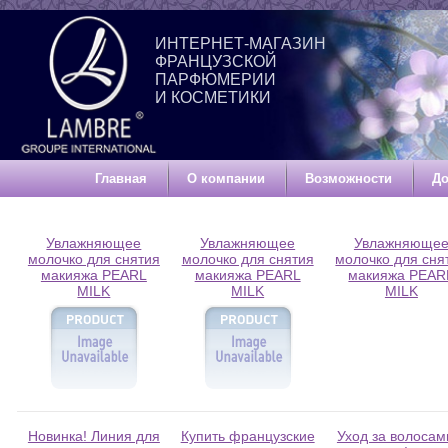
ИНТЕРНЕТ-МАГАЗИН
ФРАНЦУЗСКОЙ
ПАРФЮМЕРИИ
И КОСМЕТИКИ
Главная
О компании
Возможности
До
Увлажняющее
Увлажняющее
Увлажняюще
молочко для снятия
молочко для снятия
молочко для сня
макияжа PEARL
макияжа PEARL
макияжа PEAR
MILK
MILK
MILK
Новинка! Линия для
Купить французские
Уход за волосам