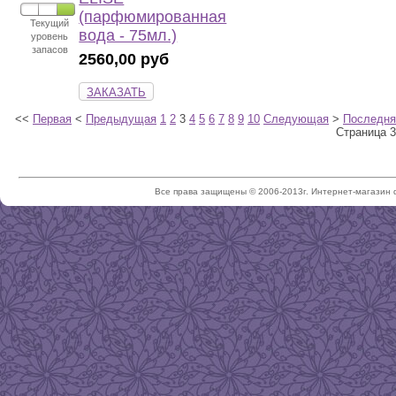
(парфюмированная
Текущий
вода - 75мл.)
уровень
запасов
2560,00 руб
ЗАКАЗАТЬ
<<
Первая
<
Предыдущая
1
2
3
4
5
6
7
8
9
10
Следующая
>
Последня
Страница 3
Все права защищены © 2006-2013г. Интернет-магазин