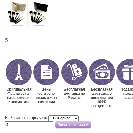
5
Оригинальная
Цены
Бесплатная
Бесплатная
Подаро
Французская
согласно
доставка по
доставка в
кажд
парфюмерия
прайс листу
Москве
регионы при
зака
и косметика
компании
100%
предоплате
Выберите тип продукта