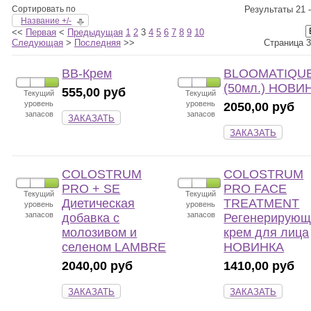
Сортировать по
Результаты 21 -
Название +/-
<<
Первая
<
Предыдущая
1
2
3
4
5
6
7
8
9
10
Следующая
>
Последняя
>>
Страница 3
BB-Крем
BLOOMATIQU
(50мл.) НОВИ
555,00 руб
Текущий
Текущий
уровень
уровень
2050,00 руб
запасов
запасов
ЗАКАЗАТЬ
ЗАКАЗАТЬ
COLOSTRUM
COLOSTRUM
PRO + SE
PRO FACE
Текущий
Текущий
Диетическая
TREATMENT
уровень
уровень
запасов
запасов
добавка с
Регенерирующ
молозивом и
крем для лица
селеном LAMBRE
НОВИНКА
2040,00 руб
1410,00 руб
ЗАКАЗАТЬ
ЗАКАЗАТЬ