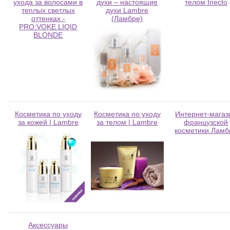
ухода за волосами в
духи – настоящие
телом Inecto
теплых светлых
духи Lambre
оттенках -
(Ламбре)
PRO:VOKE LIQID
BLONDE
Косметика по уходу
Косметика по уходу
Интернет-магаз
за кожей | Lambre
за телом | Lambre
французской
косметики Ламб
Аксессуары