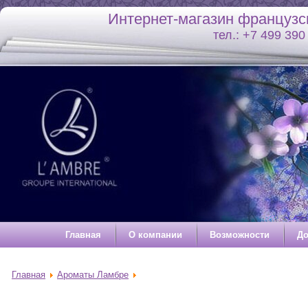
Интернет-магазин француз
тел.: +7 499 3
Главная
О компании
Возможности
До
Главная
Ароматы Ламбре