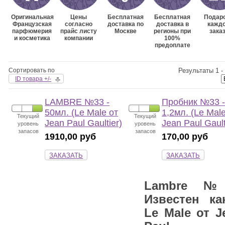
Оригинальная
Цены
Бесплатная
Бесплатная
Подаро
Французская
согласно
доставка по
доставка в
кажд
парфюмерия
прайс листу
Москве
регионы при
зака
и косметика
компании
100%
предоплате
Сортировать по
Результаты 1 - 
ID товара +/-
LAMBRE №33 -
Пробник №33 
50мл. (Le Male от
1,2мл. (Le Mal
Текущий
Текущий
Jean Paul Gaultier)
Jean Paul Gault
уровень
уровень
запасов
запасов
1910,00 руб
170,00 руб
ЗАКАЗАТЬ
ЗАКАЗАТЬ
Lambre №
Известен ка
Le Male от J