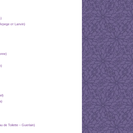
s)
rpege от Lanvin)
nne)
n)
el)
a)
de Toilette – Guerlain)