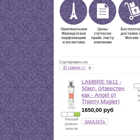
Оригинальная
Цены
Бесплатн
Французская
согласно
доставка 
парфюмерия
прайс листу
Москве
и косметика
компании
Сортировать по
ID товара +/-
LAMBRE №11 -
50мл. (Известен
Т
как - Angel от
у
з
Thierry Mugler)
1650,00 руб
Текущий
ЗАКАЗАТЬ
уровень
запасов