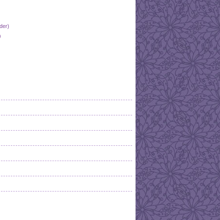
der)
)