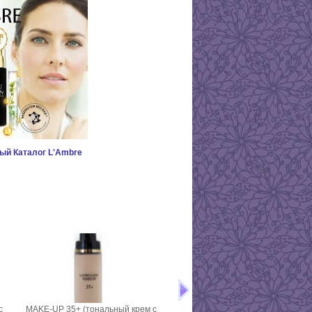
ый Каталог L'Ambre
с
MAKE-UP 35+ (тональный крем с
Тушь ART OF VOLUME - объё