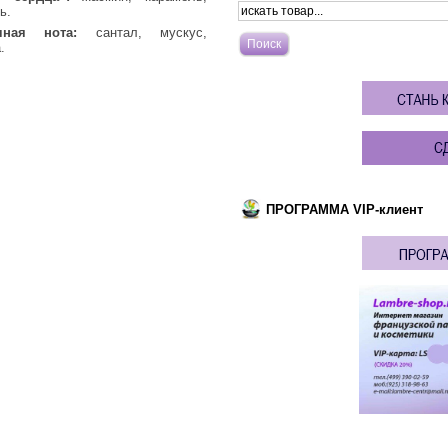
ь.
чная нота:
сантал, мускус,
.
ПРОГРАММА VIP-клиент