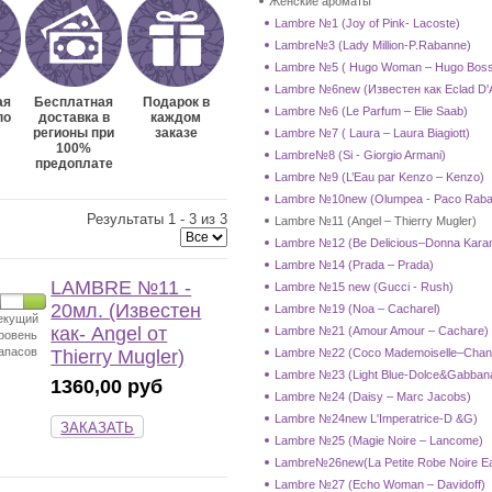
Женские ароматы
Lambre №1 (Joy of Pink- Lacoste)
Lambre№3 (Lady Million-P.Rabanne)
Lambre №5 ( Hugo Woman – Hugo Bos
Lambre №6new (Известен как Eclad D'A
ая
Бесплатная
Подарок в
Lambre №6 (Le Parfum – Elie Saab)
по
доставка в
каждом
регионы при
заказе
Lambre №7 ( Laura – Laura Biagiott)
100%
Lambre№8 (Si - Giorgio Armani)
предоплате
Lambre №9 (L’Eau par Kenzo – Kenzo)
Lambre №10new (Olumpea - Paco Raba
Результаты 1 - 3 из 3
Lambre №11 (Angel – Thierry Mugler)
Lambre №12 (Be Delicious–Donna Kara
Lambre №14 (Prada – Prada)
LAMBRE №11 -
Lambre №15 new (Gucci - Rush)
20мл. (Известен
Lambre №19 (Noa – Cacharel)
екущий
как- Angel от
Lambre №21 (Amour Amour – Cachare)
ровень
апасов
Lambre №22 (Coco Mademoiselle–Chan
Thierry Mugler)
Lambre №23 (Light Blue-Dolce&Gabban
1360,00 руб
Lambre №24 (Daisy – Marc Jacobs)
Lambre №24new L'Imperatrice-D &G)
ЗАКАЗАТЬ
Lambre №25 (Magie Noire – Lancome)
Lambre№26new(La Petite Robe Noire Eau 
Lambre №27 (Echo Woman – Davidoff)