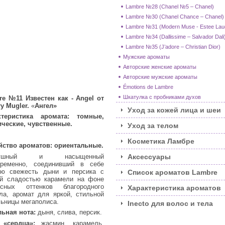
Lambre №28 (Chanel №5 – Chanel)
Lambre №30 (Chanel Chance – Chanel)
Lambre №31 (Modern Muse - Estee Lau
Lambre №34 (Dallissime – Salvador Dali
Lambre №35 (J’adore – Christian Dior)
Мужские ароматы
Авторские женские ароматы
Авторские мужские ароматы
Émotions de Lambre
Шкатулка с пробниками духов
re №11
Известен как
- Angel от
ry Mugler.
«
Ангел
»
Уход за кожей лица и шеи
ктеристика аромата: томные,
ческие, чувственные.
Уход за телом
Косметика Ламбре
йство ароматов: ориентальные.
душный и насыщенный
Аксессуары
временно, соединивший в себе
ую свежесть дыни и персика с
Список ароматов Lambre
ой сладостью карамели на фоне
есных оттенков благородного
Характеристика ароматов
ла, аромат для яркой, стильной
ьницы мегаполиса.
Inecto для волос и тела
ьная нота:
дыня, слива, персик.
 «сердца»:
жасмин, карамель,