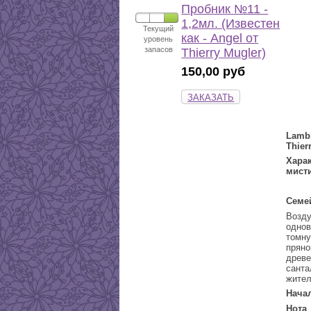
Пробник №11 -
1,2мл. (Известен
Текущий
как - Angel от
уровень
запасов
Thierry Mugler)
150,00 руб
ЗАКАЗАТЬ
Lamb
Thier
Хара
мисти
Семе
Воз
одно
томн
прян
древ
санта
жител
Начал
Нота