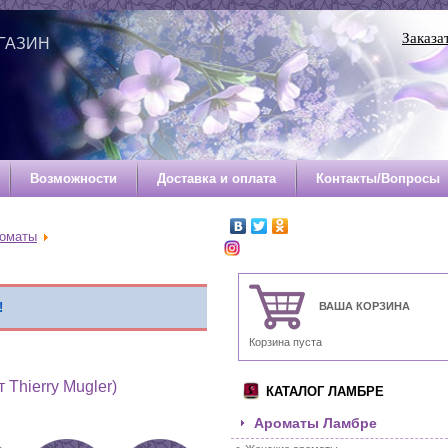
Заказа
ГАЗИН
Й
Возможности
Доставка и оплата
Контакты/Вопросы
роматы
!
ВАША КОРЗИНА
Корзина пуста
 Thierry Mugler)
КАТАЛОГ ЛАМБРЕ
Ароматы Ламбре