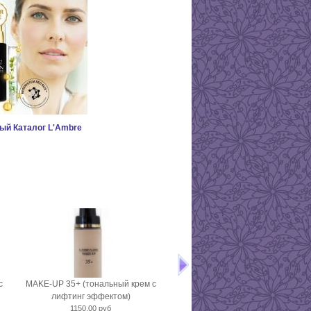
ый Каталог L'Ambre
с
MAKE-UP 35+ (тональный крем с
Тушь ART OF VOLUME - объё
лифтинг эффектом)
470,00 руб
1150,00 руб