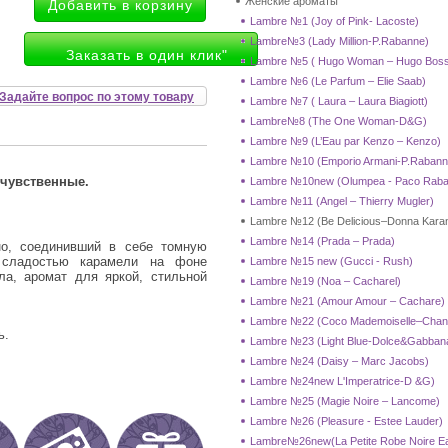
Женские ароматы
Lambre №1 (Joy of Pink- Lacoste)
Lambre№3 (Lady Million-P.Rabanne)
Заказать в один клик"
Lambre №5 ( Hugo Woman – Hugo Bos
Lambre №6 (Le Parfum – Elie Saab)
Задайте вопрос по этому товару
Lambre №7 ( Laura – Laura Biagiott)
Lambre№8 (The One Woman-D&G)
Lambre №9 (L’Eau par Kenzo – Kenzo)
Lambre №10 (Emporio Armani-P.Rabann
 чувственные.
Lambre №10new (Olumpea - Paco Raba
Lambre №11 (Angel – Thierry Mugler)
Lambre №12 (Be Delicious–Donna Kara
Lambre №14 (Prada – Prada)
о, соединивший в себе томную
 сладостью карамели на фоне
Lambre №15 new (Gucci - Rush)
ла, аромат для яркой, стильной
Lambre №19 (Noa – Cacharel)
Lambre №21 (Amour Amour – Cachare)
Lambre №22 (Coco Mademoiselle–Chan
ь.
Lambre №23 (Light Blue-Dolce&Gabban
Lambre №24 (Daisy – Marc Jacobs)
Lambre №24new L'Imperatrice-D &G)
Lambre №25 (Magie Noire – Lancome)
Lambre №26 (Pleasure - Estee Lauder)
Lambre№26new(La Petite Robe Noire Eau 