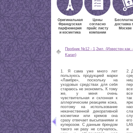
Оригинальная
Цены
Бесплатн
Французская
согласно
доставка 
парфюмерия
прайс листу
Москве
и косметика
компании
Пробник №12 - 1,2мл. (Известен как 
Karan)
1. Я сама уже много лет
2. 
пользуюсь продукцией марки
ср
«Ламбре», поскольку на
ни
уходовых средствах для себя
пе
стараюсь не экономить. К тому
все
же, у меня очень
все
чувствительная и склонная к
так
аллергическим реакциям кожа,
яр
поэтому на использование
на
некачественной декоративной
сл
косметики или кремов она
слу
сразу отвечает высыпаниями и
ег
куперозом. С данным брендом
LAM
такого ни разу не случалось,
и 