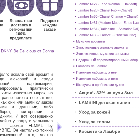
Lambre №27 (Echo Woman – Davidoff)
Lambre №28 (Chanel №5 – Chanel)
Lambre №30 (Chanel Chance – Chanel)
ая
Бесплатная
Подарок в
Lambre №31 (Modern Muse - Estee Lau
по
доставка в
каждом
Lambre №34 (Dallissime – Salvador Dali
регионы при
заказе
100%
Lambre №35 (J’adore – Christian Dior)
предоплате
Мужские ароматы
Эксклюзивные женские ароматы
- DKNY Be Delicious от Donna
Эксклюзивные мужские ароматы
Подарочный парфюмированный набор
Émotions de Lambre
Именные наборы для неё
Долго искала свой аромат и
3. Я очень долго ходила с
4. 
еди люксовой и среди
нарощенными ресницами и,
зн
Именные наборы для него
шевой парфюмерии,
несмотря на качественные
дав
Шкатулка с пробниками духов
репробовала практически
материалы и клей, а также то,
ещ
Акция!- 33% на духи 8мл.
 хиты известных марок, но
что делали мне их в хорошем
LAM
 равно чего-то не хватало,
салоне, густота и количество
де
 как они или были слишком
собственных ресничек
дву
LAMBINI детская линия
кими и душными, либо
значительно уменьшились.
все
оборот, приторными и
Выглядело это не очень
– н
Уход за кожей
адкими. И вот совершенно
красиво и даже суперобъемная
хим
чайно у подруги услышала
тушь не спасала ситуацию. По
это
Уход за телом
о - аромат FEMME by
совету подруги решила
щип
BRE. Он настолько тонкий
попробовать сыворотку MAGIC
зна
Косметика Ламбре
изысканный, что, честно
LONG LASH. И к своему
мал