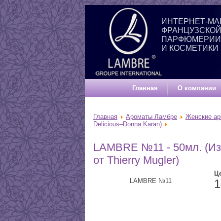
ИНТЕРНЕТ-МА
ФРАНЦУЗСКО
ПАРФЮМЕРИИ
И КОСМЕТИКИ
Главная
О компании
Главная
Ароматы Ламбре
Женские а
Delicious–Donna Karan)
LAMBRE №11 - 50мл. (Изв
от Thierry Mugler)
Ц
LAMBRE №11
1