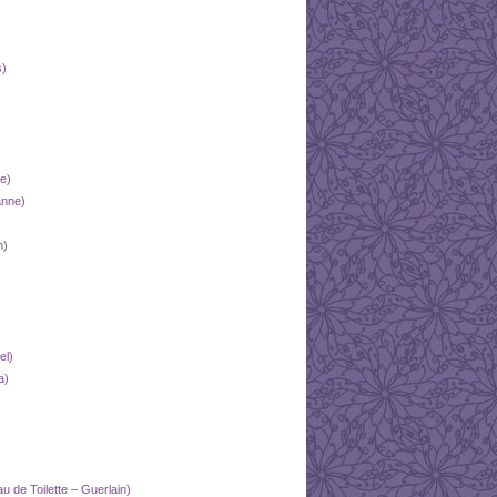
s)
e)
nne)
n)
el)
a)
de Toilette – Guerlain)