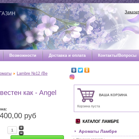
Заказа
ГАЗИН
Й
Возможности
Доставка и оплата
Контакты/Вопросы
роматы
Lambre №12 (Be
естен как - Angel
ВАША КОРЗИНА
Корзина пуста
ена:
400,00 руб
КАТАЛОГ ЛАМБРЕ
Ароматы Ламбре