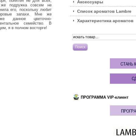
оря, понятен не для всех,
удивлению очень скоро
вку
Аксессуары
 же подружка совсем не
увидела результат. Не скажу,
за
нила его, поскольку любит
что она буквально творит
алл
Список ароматов Lambre
провые запахи. Мне же
чудеса, но растут ресницы
я д
иже данное цветочно-
намного быстрее, при этом они
Характеристика ароматов
иентальное семейство. В
стали плотнее и гуще.
ем, я в полном восторге!
ПРОГРАММА VIP-клиент