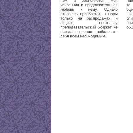
чем и объясняется моя
гов
искренняя и продолжительная
та
любовь к нему. Однако
оце
стараюсь приобретать товары
ши
только на распродажах и
бл
акциях, поскольку
ор
преподавательский бюджет не
общ
всегда позволяет побаловать
себя всем необходимым.