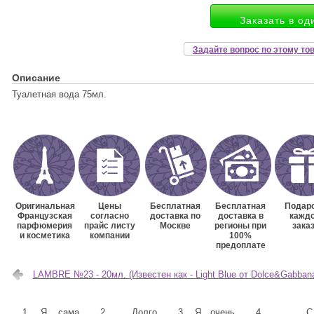
Заказать в од
Задайте вопрос по этому то
Описание
Туалетная вода 75мл.
Оригинальная
Цены
Бесплатная
Бесплатная
Подаро
Французская
согласно
доставка по
доставка в
кажд
парфюмерия
прайс листу
Москве
регионы при
зака
и косметика
компании
100%
предоплате
LAMBRE №23 - 20мл. (Известен как - Light Blue от Dolce&Gabban
1. Я сама
2. Долго
3. Я очень
4. С