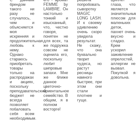
брендом
FEMME by
попробовать
глаза, что
такого ни
LAMBRE. Он
сыворотку
является
разу не
настолько
MAGIC
значительны
случалось,
тонкий и
LONG LASH.
плюсом для
чем и
изысканный,
И к своему
маленьких
объясняется
что, честно
удивлению
деток,
моя
говоря,
очень скоро
пахнет очень
искренняя и
понятен не
увидела
вкусно и
продолжительная
для всех, та
результат.
сладко.
любовь к
же подружка
Не скажу,
Крем
нему.
совсем не
что она
ускорил
Однако
оценила его,
буквально
заживление
стараюсь
поскольку
творит
опрелостей,
приобретать
любит
чудеса, но
аллергии не
товары
шипровые
растут
вызвал.
только на
запахи. Мне
ресницы
Покупкой я
распродажах
же ближе
намного
довольна.
и акциях,
данное
быстрее, при
поскольку
цветочно-
этом они
преподавательский
ориентальное
стали
бюджет не
семейство. В
плотнее и
всегда
общем, я в
гуще.
позволяет
полном
побаловать
восторге!
себя всем
необходимым.