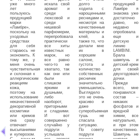
уже много
искала свой
долго
продукцией
лет
аромат и
ходила с
Ламбре я
пользуюсь
среди
нарощенными
знакома уже
продукцией
люксовой и
ресницами и,
достаточно
марки
среди
несмотря на
давно, но
«Ламбре»,
нишевой
качественные
недавно
поскольку на
парфюмерии,
материалы и
опробовала
уходовых
перепробовала
клей, а
еще и
средствах
практически
также то, что
детскую
для себя
все хиты
делали мне
линию
стараюсь не
известных
их в
LAMBINI.
экономить. К
марок, но
хорошем
Брала
тому же, у
все равно
салоне,
шампунь и
меня очень
чего-то не
густота и
детский крем
чувствительная
хватало, так
количество
для своей
и склонная к
как они или
собственных
двухгодовал
аллергическим
были
ресничек
дочки.
реакциям
слишком
значительно
Прежде
кожа,
яркими и
уменьшились.
всего, мне
поэтому на
душными,
Выглядело
понравился
использование
либо
это не очень
состав –
некачественной
наоборот,
красиво и
никаких
декоративной
приторными
даже
фосфатов и
косметики
и сладкими.
суперобъемная
вредной
или кремов
И вот
тушь не
химии, все
она сразу
совершенно
спасала
натурально,
отвечает
случайно у
ситуацию.
и при этом
высыпаниями
подруги
По совету
качественно.
и куперозом.
услышала
подруги
Шампунь не
С данным
его - аромат
решила
щиплет