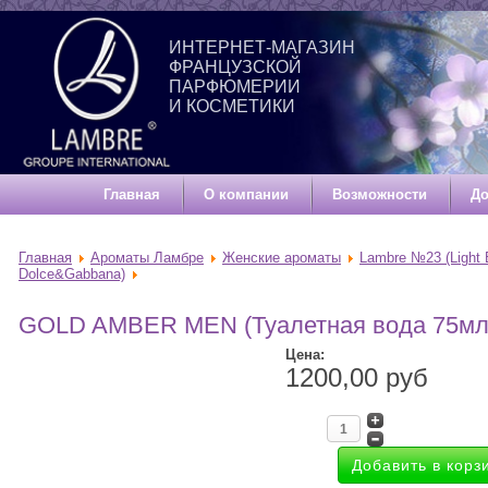
ИНТЕРНЕТ-МАГАЗИН
ФРАНЦУЗСКОЙ
ПАРФЮМЕРИИ
И КОСМЕТИКИ
Главная
О компании
Возможности
До
Главная
Ароматы Ламбре
Женские ароматы
Lambre №23 (Light 
Dolce&Gabbana)
GOLD AMBER MEN (Туалетная вода 75мл
Цена:
1200,00 руб