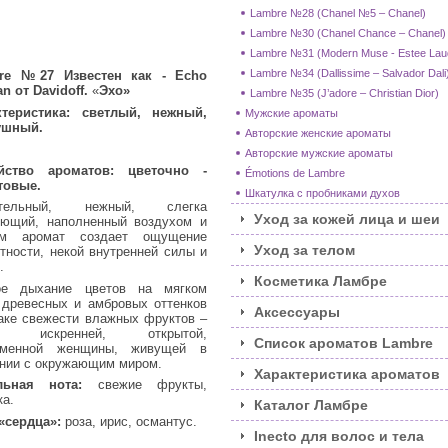
Lambre №28 (Chanel №5 – Chanel)
Lambre №30 (Chanel Chance – Chanel)
Lambre №31 (Modern Muse - Estee Lau
Lambre №34 (Dallissime – Salvador Dali
re №27
Известен как
- Echo
 от Davidoff.
«
Эхо
»
Lambre №35 (J’adore – Christian Dior)
теристика:
светлый, нежный,
Мужские ароматы
ушный.
Авторские женские ароматы
Авторские мужские ароматы
йство ароматов: цветочно -
Émotions de Lambre
товые.
Шкатулка с пробниками духов
ательный, нежный, слегка
Уход за кожей лица и шеи
ующий, наполненный воздухом и
ом аромат создает ощущение
Уход за телом
тности, некой внутренней силы и
.
Косметика Ламбре
ое дыхание цветов на мягком
древесных и амбровых оттенков
Аксессуары
аке свежести влажных фруктов –
аз искренней, открытой,
Список ароматов Lambre
еменной женщины, живущей в
нии с окружающим миром.
Характеристика ароматов
льная нота:
свежие фрукты,
а.
Каталог Ламбре
«сердца»:
роза, ирис, османтус.
Inecto для волос и тела