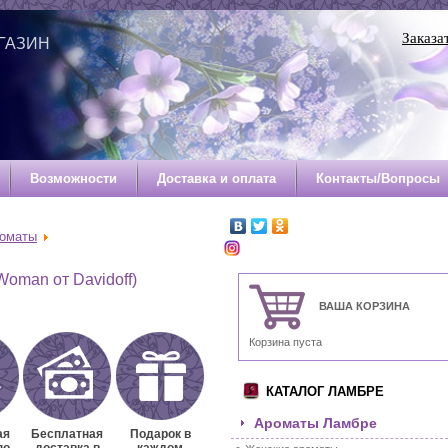
Заказа
ГАЗИН
Й
Возможности
Доставка и оплата
Контакты/Вопросы
роматы
Woman от Davidoff)
ВАША КОРЗИНА
Корзина пуста
КАТАЛОГ ЛАМБРЕ
Ароматы Ламбре
ая
Бесплатная
Подарок в