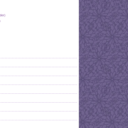
der)
)