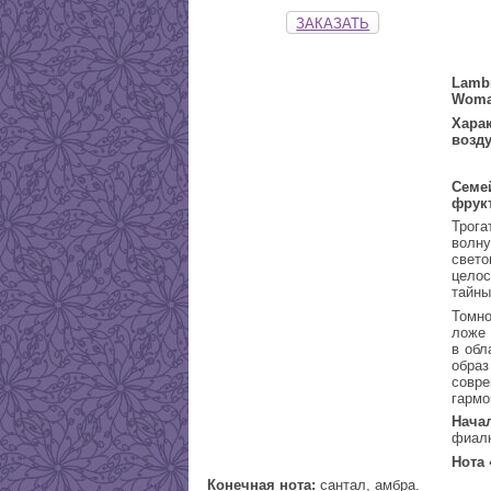
ЗАКАЗАТЬ
Lamb
Woman
Харак
возд
Семе
фрук
Трог
волн
свет
целос
тайны
Томн
ложе 
в обл
обр
совр
гармо
Нача
фиалк
Нота 
Конечная нота:
сантал, амбра.