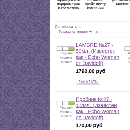
Французская
согласно
доставка 
парфюмерия
прайс листу
Москве
и косметика
компании
Сортировать по
Товары категории +/-
LAMBRE №27 -
50мл. (Известен
Текущий
Т
как - Echo Woman
уровень
у
запасов
з
от Davidoff)
1790,00 руб
ЗАКАЗАТЬ
Пробник №27 -
1,2мл. (Известен
Текущий
как - Echo Woman
уровень
запасов
от Davidoff)
170,00 руб