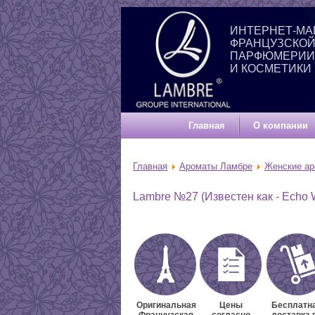
ИНТЕРНЕТ-МА
ФРАНЦУЗСКО
ПАРФЮМЕРИИ
И КОСМЕТИКИ
Главная
О компании
Главная
Ароматы Ламбре
Женские а
Lambre №27 (Известен как - Echo 
Оригинальная
Цены
Бесплатн