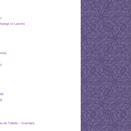
s)
rpege от Lanvin)
nne)
n)
el)
a)
de Toilette – Guerlain)