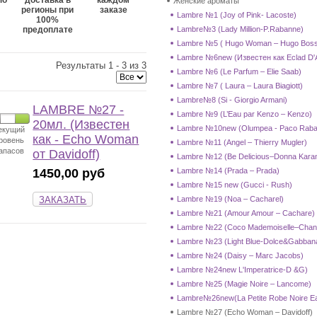
по
доставка в
каждом
Женские ароматы
регионы при
заказе
Lambre №1 (Joy of Pink- Lacoste)
100%
предоплате
Lambre№3 (Lady Million-P.Rabanne)
Lambre №5 ( Hugo Woman – Hugo Bos
Lambre №6new (Известен как Eclad D'A
Результаты 1 - 3 из 3
Lambre №6 (Le Parfum – Elie Saab)
Lambre №7 ( Laura – Laura Biagiott)
Lambre№8 (Si - Giorgio Armani)
LAMBRE №27 -
Lambre №9 (L’Eau par Kenzo – Kenzo)
20мл. (Известен
Lambre №10new (Olumpea - Paco Raba
екущий
как - Echo Woman
ровень
Lambre №11 (Angel – Thierry Mugler)
апасов
от Davidoff)
Lambre №12 (Be Delicious–Donna Kara
1450,00 руб
Lambre №14 (Prada – Prada)
Lambre №15 new (Gucci - Rush)
ЗАКАЗАТЬ
Lambre №19 (Noa – Cacharel)
Lambre №21 (Amour Amour – Cachare)
Lambre №22 (Coco Mademoiselle–Chan
Lambre №23 (Light Blue-Dolce&Gabban
Lambre №24 (Daisy – Marc Jacobs)
Lambre №24new L'Imperatrice-D &G)
Lambre №25 (Magie Noire – Lancome)
Lambre№26new(La Petite Robe Noire Eau 
Lambre №27 (Echo Woman – Davidoff)