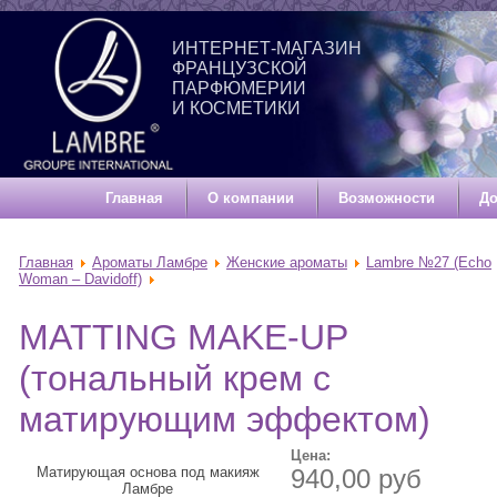
ИНТЕРНЕТ-МАГАЗИН
ФРАНЦУЗСКОЙ
ПАРФЮМЕРИИ
И КОСМЕТИКИ
Главная
О компании
Возможности
До
Главная
Ароматы Ламбре
Женские ароматы
Lambre №27 (Echo
Woman – Davidoff)
MATTING MAKE-UP
(тональный крем с
матирующим эффектом)
Цена:
Матирующая основа под макияж
940,00 руб
Ламбре