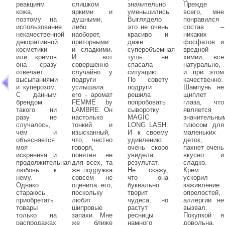
реакциям
слишком
значительно
Прежде
кожа,
яркими и
уменьшились.
всего, мне
поэтому на
душными,
Выглядело
понравился
использование
либо
это не очень
состав –
некачественной
наоборот,
красиво и
никаких
декоративной
приторными
даже
фосфатов и
косметики
и сладкими.
суперобъемная
вредной
или кремов
И вот
тушь не
химии, все
она сразу
совершенно
спасала
натурально,
отвечает
случайно у
ситуацию.
и при этом
высыпаниями
подруги
По совету
качественно.
и куперозом.
услышала
подруги
Шампунь не
С данным
его - аромат
решила
щиплет
брендом
FEMME by
попробовать
глаза, что
такого ни
LAMBRE. Он
сыворотку
является
разу не
настолько
MAGIC
значительны
случалось,
тонкий и
LONG LASH.
плюсом для
чем и
изысканный,
И к своему
маленьких
объясняется
что, честно
удивлению
деток,
моя
говоря,
очень скоро
пахнет очень
искренняя и
понятен не
увидела
вкусно и
продолжительная
для всех, та
результат.
сладко.
любовь к
же подружка
Не скажу,
Крем
нему.
совсем не
что она
ускорил
Однако
оценила его,
буквально
заживление
стараюсь
поскольку
творит
опрелостей,
приобретать
любит
чудеса, но
аллергии не
товары
шипровые
растут
вызвал.
только на
запахи. Мне
ресницы
Покупкой я
распродажах
же ближе
намного
довольна.