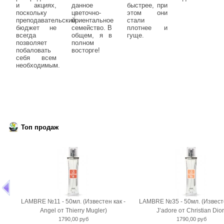
и акциях,
данное
быстрее, при
поскольку
цветочно-
этом они
преподавательский
ориентальное
стали
бюджет не
семейство. В
плотнее и
всегда
общем, я в
гуще.
позволяет
полном
побаловать
восторге!
себя всем
необходимым.
Топ продаж
LAMBRE №11 - 50мл. (Известен как -
LAMBRE №35 - 50мл. (Известе
Angel от Thierry Mugler)
J’adore от Christian Dior
1790,00 руб
1790,00 руб