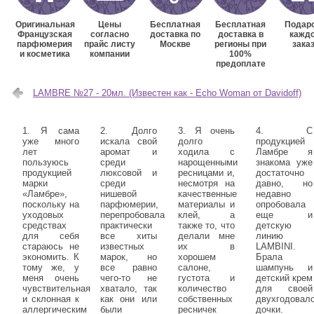
Оригинальная
Цены
Бесплатная
Бесплатная
Подаро
Французская
согласно
доставка по
доставка в
кажд
парфюмерия
прайс листу
Москве
регионы при
зака
и косметика
компании
100%
предоплате
LAMBRE №27 - 20мл. (Известен как - Echo Woman от Davidoff)
1. Я сама
2. Долго
3. Я очень
4. С
уже много
искала свой
долго
продукцией
лет
аромат и
ходила с
Ламбре я
пользуюсь
среди
нарощенными
знакома уже
продукцией
люксовой и
ресницами и,
достаточно
марки
среди
несмотря на
давно, но
«Ламбре»,
нишевой
качественные
недавно
поскольку на
парфюмерии,
материалы и
опробовала
уходовых
перепробовала
клей, а
еще и
средствах
практически
также то, что
детскую
для себя
все хиты
делали мне
линию
стараюсь не
известных
их в
LAMBINI.
экономить. К
марок, но
хорошем
Брала
тому же, у
все равно
салоне,
шампунь и
меня очень
чего-то не
густота и
детский крем
чувствительная
хватало, так
количество
для своей
и склонная к
как они или
собственных
двухгодовал
аллергическим
были
ресничек
дочки.