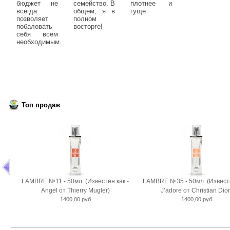
бюджет не
семейство. В
плотнее и
всегда
общем, я в
гуще.
позволяет
полном
побаловать
восторге!
себя всем
необходимым.
Топ продаж
LAMBRE №11 - 50мл. (Известен как -
LAMBRE №35 - 50мл. (Известе
Angel от Thierry Mugler)
J’adore от Christian Dior
1400,00 руб
1400,00 руб