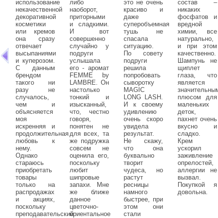
использование
либо
это не очень
состав –
некачественной
наоборот,
красиво и
никаких
декоративной
приторными
даже
фосфатов и
косметики
и сладкими.
суперобъемная
вредной
или кремов
И вот
тушь не
химии, все
она сразу
совершенно
спасала
натурально,
отвечает
случайно у
ситуацию.
и при этом
высыпаниями
подруги
По совету
качественно.
и куперозом.
услышала
подруги
Шампунь не
С данным
его - аромат
решила
щиплет
брендом
FEMME by
попробовать
глаза, что
такого ни
LAMBRE. Он
сыворотку
является
разу не
настолько
MAGIC
значительны
случалось,
тонкий и
LONG LASH.
плюсом для
чем и
изысканный,
И к своему
маленьких
объясняется
что, честно
удивлению
деток,
моя
говоря,
очень скоро
пахнет очень
искренняя и
понятен не
увидела
вкусно и
продолжительная
для всех, та
результат.
сладко.
любовь к
же подружка
Не скажу,
Крем
нему.
совсем не
что она
ускорил
Однако
оценила его,
буквально
заживление
стараюсь
поскольку
творит
опрелостей,
приобретать
любит
чудеса, но
аллергии не
товары
шипровые
растут
вызвал.
только на
запахи. Мне
ресницы
Покупкой я
распродажах
же ближе
намного
довольна.
и акциях,
данное
быстрее, при
поскольку
цветочно-
этом они
преподавательский
ориентальное
стали