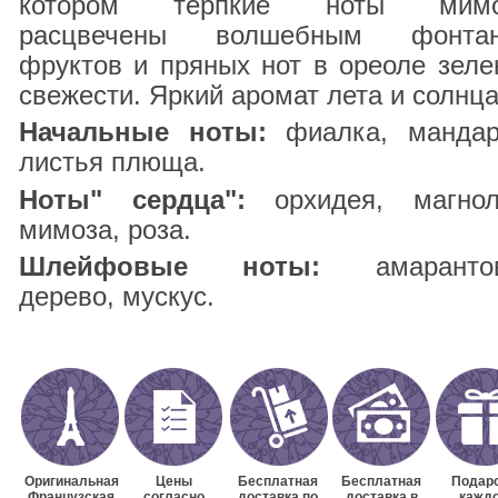
котором терпкие ноты мим
расцвечены волшебным фонта
фруктов и пряных нот в ореоле зеле
свежести. Яркий аромат лета и солнца
Начальные ноты:
фиалка, мандар
листья плюща.
Ноты" сердца":
орхидея, магнол
мимоза, роза.
Шлейфовые ноты:
амарантов
дерево, мускус.
Оригинальная
Цены
Бесплатная
Бесплатная
Подаро
Французская
согласно
доставка по
доставка в
кажд