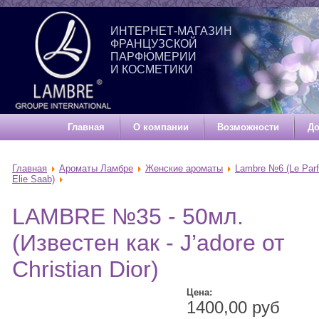
ИНТЕРНЕТ-МАГАЗИН
ФРАНЦУЗСКОЙ
ПАРФЮМЕРИИ
И КОСМЕТИКИ
Главная
О компании
Возможности
До
Главная
Ароматы Ламбре
Женские ароматы
Lambre №6 (Le Par
Elie Saab)
LAMBRE №35 - 50мл.
(Известен как - J’adore от
Christian Dior)
Цена:
1400,00 руб