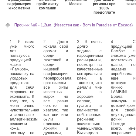
парфюмерия
прайс листу
Москве
регионы при
зака
и косметика
компании
100%
предоплате
Пробник №6 - 1,2мл. (Известен как - Born in Paradise от Escada)
1. Я сама
2. Долго
3. Я очень
4. С
уже много
искала свой
долго
продукцией
лет
аромат и
ходила с
Ламбре я
пользуюсь
среди
нарощенными
знакома уже
продукцией
люксовой и
ресницами и,
достаточно
марки
среди
несмотря на
давно, но
«Ламбре»,
нишевой
качественные
недавно
поскольку на
парфюмерии,
материалы и
опробовала
уходовых
перепробовала
клей, а
еще и
средствах
практически
также то, что
детскую
для себя
все хиты
делали мне
линию
стараюсь не
известных
их в
LAMBINI.
экономить. К
марок, но
хорошем
Брала
тому же, у
все равно
салоне,
шампунь и
меня очень
чего-то не
густота и
детский крем
чувствительная
хватало, так
количество
для своей
и склонная к
как они или
собственных
двухгодовал
аллергическим
были
ресничек
дочки.
реакциям
слишком
значительно
Прежде
кожа,
яркими и
уменьшились.
всего, мне
поэтому на
душными,
Выглядело
понравился