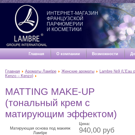
ИНТЕРНЕТ-МАГАЗИН
ФРАНЦУЗСКОЙ
ПАРФЮМЕРИИ
И КОСМЕТИКИ
Главная
О компании
Возможности
До
Главная
Ароматы Ламбре
Женские ароматы
Lambre №9 (L’Eau p
Kenzo – Kenzo)
MATTING MAKE-UP
(тональный крем с
матирующим эффектом)
Цена:
Матирующая основа под макияж
940,00 руб
Ламбре