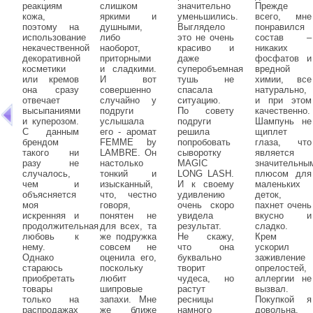
реакциям
слишком
значительно
Прежде
кожа,
яркими и
уменьшились.
всего, мне
поэтому на
душными,
Выглядело
понравился
использование
либо
это не очень
состав –
некачественной
наоборот,
красиво и
никаких
декоративной
приторными
даже
фосфатов и
косметики
и сладкими.
суперобъемная
вредной
или кремов
И вот
тушь не
химии, все
она сразу
совершенно
спасала
натурально,
отвечает
случайно у
ситуацию.
и при этом
высыпаниями
подруги
По совету
качественно.
и куперозом.
услышала
подруги
Шампунь не
С данным
его - аромат
решила
щиплет
брендом
FEMME by
попробовать
глаза, что
такого ни
LAMBRE. Он
сыворотку
является
разу не
настолько
MAGIC
значительны
случалось,
тонкий и
LONG LASH.
плюсом для
чем и
изысканный,
И к своему
маленьких
объясняется
что, честно
удивлению
деток,
моя
говоря,
очень скоро
пахнет очень
искренняя и
понятен не
увидела
вкусно и
продолжительная
для всех, та
результат.
сладко.
любовь к
же подружка
Не скажу,
Крем
нему.
совсем не
что она
ускорил
Однако
оценила его,
буквально
заживление
стараюсь
поскольку
творит
опрелостей,
приобретать
любит
чудеса, но
аллергии не
товары
шипровые
растут
вызвал.
только на
запахи. Мне
ресницы
Покупкой я
распродажах
же ближе
намного
довольна.