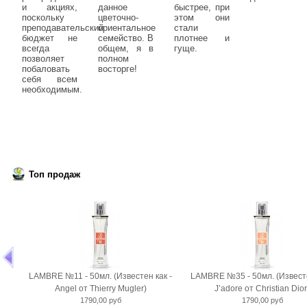
и акциях,
данное
быстрее, при
поскольку
цветочно-
этом они
преподавательский
ориентальное
стали
бюджет не
семейство. В
плотнее и
всегда
общем, я в
гуще.
позволяет
полном
побаловать
восторге!
себя всем
необходимым.
Топ продаж
LAMBRE №11 - 50мл. (Известен как -
LAMBRE №35 - 50мл. (Известе
Angel от Thierry Mugler)
J’adore от Christian Dior
1790,00 руб
1790,00 руб