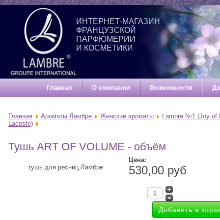
ИНТЕРНЕТ-МАГАЗИН
ФРАНЦУЗСКОЙ
ПАРФЮМЕРИИ
И КОСМЕТИКИ
Главная
О компании
Возможности
До
Главная
Ароматы Ламбре
Женские ароматы
Lambre №1 (Joy of 
Lacoste)
Тушь ART OF VOLUME - объём
Цена:
тушь для ресниц Ламбре
530,00 руб