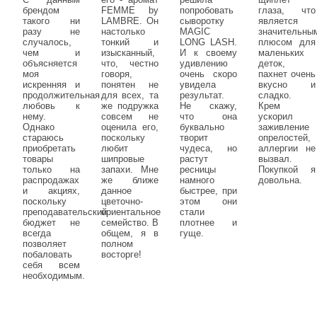
брендом
FEMME by
попробовать
глаза, что
такого ни
LAMBRE. Он
сыворотку
является
разу не
настолько
MAGIC
значительны
случалось,
тонкий и
LONG LASH.
плюсом для
чем и
изысканный,
И к своему
маленьких
объясняется
что, честно
удивлению
деток,
моя
говоря,
очень скоро
пахнет очень
искренняя и
понятен не
увидела
вкусно и
продолжительная
для всех, та
результат.
сладко.
любовь к
же подружка
Не скажу,
Крем
нему.
совсем не
что она
ускорил
Однако
оценила его,
буквально
заживление
стараюсь
поскольку
творит
опрелостей,
приобретать
любит
чудеса, но
аллергии не
товары
шипровые
растут
вызвал.
только на
запахи. Мне
ресницы
Покупкой я
распродажах
же ближе
намного
довольна.
и акциях,
данное
быстрее, при
поскольку
цветочно-
этом они
преподавательский
ориентальное
стали
бюджет не
семейство. В
плотнее и
всегда
общем, я в
гуще.
позволяет
полном
побаловать
восторге!
себя всем
необходимым.