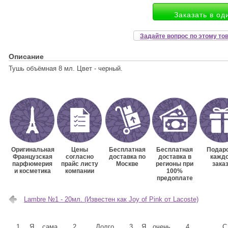
Заказать в од
Задайте вопрос по этому то
Описание
Тушь объёмная 8 мл. Цвет - черный.
Оригинальная
Цены
Бесплатная
Бесплатная
Подаро
Французская
согласно
доставка по
доставка в
кажд
парфюмерия
прайс листу
Москве
регионы при
зака
и косметика
компании
100%
предоплате
Lambre №1 - 20мл. (Известен как Joy of Pink от Lacoste)
1. Я сама
2. Долго
3. Я очень
4. С