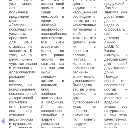
уже много
искала свой
долго
продукцией
лет
аромат и
ходила с
Ламбре я
пользуюсь
среди
нарощенными
знакома уже
продукцией
люксовой и
ресницами и,
достаточно
марки
среди
несмотря на
давно, но
«Ламбре»,
нишевой
качественные
недавно
поскольку на
парфюмерии,
материалы и
опробовала
уходовых
перепробовала
клей, а
еще и
средствах
практически
также то, что
детскую
для себя
все хиты
делали мне
линию
стараюсь не
известных
их в
LAMBINI.
экономить. К
марок, но
хорошем
Брала
тому же, у
все равно
салоне,
шампунь и
меня очень
чего-то не
густота и
детский крем
чувствительная
хватало, так
количество
для своей
и склонная к
как они или
собственных
двухгодовал
аллергическим
были
ресничек
дочки.
реакциям
слишком
значительно
Прежде
кожа,
яркими и
уменьшились.
всего, мне
поэтому на
душными,
Выглядело
понравился
использование
либо
это не очень
состав –
некачественной
наоборот,
красиво и
никаких
декоративной
приторными
даже
фосфатов и
косметики
и сладкими.
суперобъемная
вредной
или кремов
И вот
тушь не
химии, все
она сразу
совершенно
спасала
натурально,
отвечает
случайно у
ситуацию.
и при этом
высыпаниями
подруги
По совету
качественно.
и куперозом.
услышала
подруги
Шампунь не
С данным
его - аромат
решила
щиплет