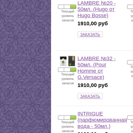
LAMBRE №20 -
50мл. (Hugo от
Текущий
Т
Hugo Bosse)
уровень
у
запасов
з
1910,00 руб
ЗАКАЗАТЬ
LAMBRE №32 -
50мл. (Pour
Т
Homme от
у
Текущий
з
G.Versace)
уровень
запасов
1910,00 руб
ЗАКАЗАТЬ
INTRIGUE
(парфюмированная
Текущий
Т
вода - 50мл.)
уровень
у
запасов
з