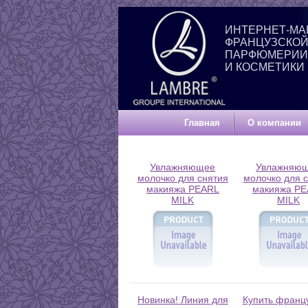
ИНТЕРНЕТ-МА
ФРАНЦУЗСКО
ПАРФЮМЕРИИ
И КОСМЕТИКИ
Главная
О компании
Увлажняющее
Увлажняю
молочко для снятия
молочко для 
макияжа PEARL
макияжа P
MILK
MILK
Новинка! Линия для
Купить франц