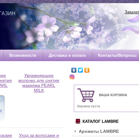
Заказа
ГАЗИН
Й
Возможности
Доставка и оплата
Контакты/Вопросы
щее
Увлажняющее
снятия
молочко для снятия
EARL
макияжа PEARL
MILK
ВАША КОРЗИНА
Корзина пуста
КАТАЛОГ LAMBRE
Ароматы LAMBRE
узские
Уход за волосами и