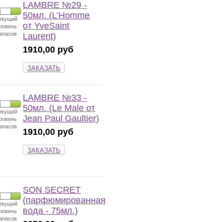
LAMBRE №29 -
50мл. (L’Homme
екущий
от YveSaint
ровень
апасов
Laurent)
1910,00 руб
ЗАКАЗАТЬ
LAMBRE №33 -
50мл. (Le Male от
екущий
Jean Paul Gaultier)
ровень
апасов
1910,00 руб
ЗАКАЗАТЬ
SON SECRET
(парфюмированная
екущий
вода - 75мл.)
ровень
апасов