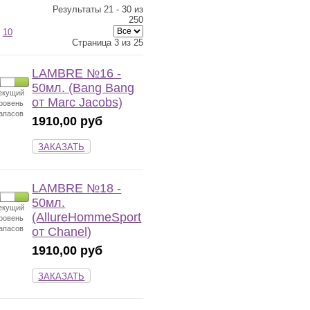
Результаты 21 - 30 из
250
10
Страница 3 из 25
LAMBRE №16 -
50мл. (Bang Bang
екущий
от Marc Jacobs)
ровень
апасов
1910,00 руб
ЗАКАЗАТЬ
LAMBRE №18 -
50мл.
екущий
(AllureHommeSport
ровень
апасов
от Chanel)
1910,00 руб
ЗАКАЗАТЬ