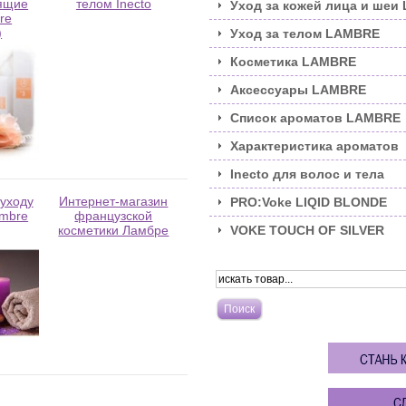
оящие
телом Inecto
Уход за кожей лица и шеи
re
)
Уход за телом LAMBRE
Косметика LAMBRE
Аксессуары LAMBRE
Список ароматов LAMBRE
Характеристика ароматов
Inecto для волос и тела
 уходу
Интернет-магазин
PRO:Voke LIQID BLONDE
ambre
французской
VOKE TOUCH OF SILVER
косметики Ламбре