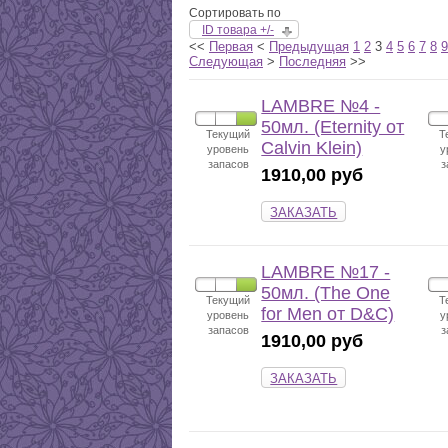
Сортировать по
ID товара +/-
<<
Первая
<
Предыдущая
1
2
3
4
5
6
7
8
9
Следующая
>
Последняя
>>
LAMBRE №4 -
50мл. (Eternity от
Текущий
Т
Calvin Klein)
уровень
у
запасов
з
1910,00 руб
ЗАКАЗАТЬ
LAMBRE №17 -
50мл. (The One
Текущий
Т
for Men от D&C)
уровень
у
запасов
з
1910,00 руб
ЗАКАЗАТЬ