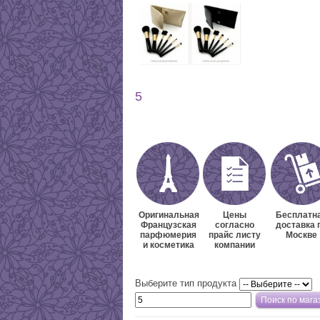
5
Оригинальная
Цены
Бесплатн
Французская
согласно
доставка 
парфюмерия
прайс листу
Москве
и косметика
компании
Выберите тип продукта