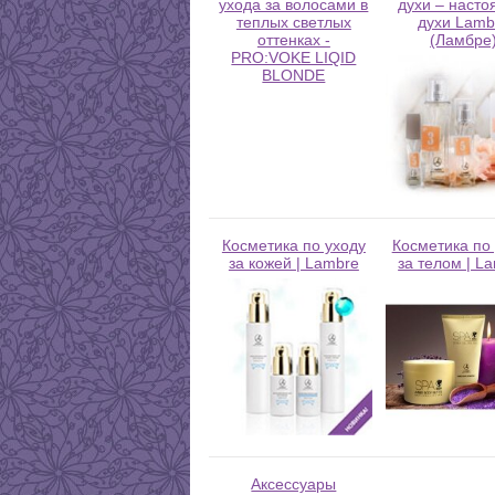
ухода за волосами в
духи – наст
теплых светлых
духи Lamb
оттенках -
(Ламбре
PRO:VOKE LIQID
BLONDE
Косметика по уходу
Косметика по
за кожей | Lambre
за телом | L
Аксессуары