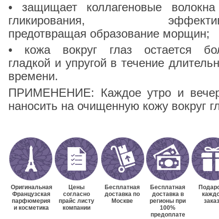
• защищает коллагеновые волокна
гликирования, эффектив
предотвращая образование морщин;
• кожа вокруг глаз остается бо
гладкой и упругой в течение длительн
времени.
ПРИМЕНЕНИЕ: Каждое утро и вече
наносить на очищенную кожу вокруг гл
Оригинальная
Цены
Бесплатная
Бесплатная
Подаро
Французская
согласно
доставка по
доставка в
кажд
парфюмерия
прайс листу
Москве
регионы при
зака
и косметика
компании
100%
предоплате