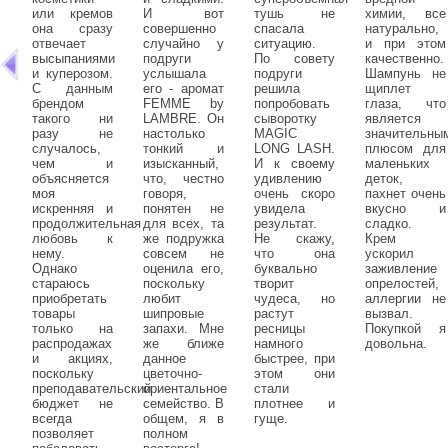
или кремов
И вот
тушь не
химии, все
она сразу
совершенно
спасала
натурально,
отвечает
случайно у
ситуацию.
и при этом
высыпаниями
подруги
По совету
качественно.
и куперозом.
услышала
подруги
Шампунь не
С данным
его - аромат
решила
щиплет
брендом
FEMME by
попробовать
глаза, что
такого ни
LAMBRE. Он
сыворотку
является
разу не
настолько
MAGIC
значительны
случалось,
тонкий и
LONG LASH.
плюсом для
чем и
изысканный,
И к своему
маленьких
объясняется
что, честно
удивлению
деток,
моя
говоря,
очень скоро
пахнет очень
искренняя и
понятен не
увидела
вкусно и
продолжительная
для всех, та
результат.
сладко.
любовь к
же подружка
Не скажу,
Крем
нему.
совсем не
что она
ускорил
Однако
оценила его,
буквально
заживление
стараюсь
поскольку
творит
опрелостей,
приобретать
любит
чудеса, но
аллергии не
товары
шипровые
растут
вызвал.
только на
запахи. Мне
ресницы
Покупкой я
распродажах
же ближе
намного
довольна.
и акциях,
данное
быстрее, при
поскольку
цветочно-
этом они
преподавательский
ориентальное
стали
бюджет не
семейство. В
плотнее и
всегда
общем, я в
гуще.
позволяет
полном