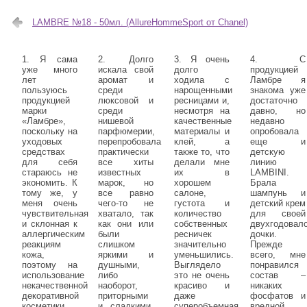
LAMBRE №18 - 50мл. (AllureHommeSport от Chanel)
1. Я сама
2. Долго
3. Я очень
4. С
уже много
искала свой
долго
продукцией
лет
аромат и
ходила с
Ламбре я
пользуюсь
среди
нарощенными
знакома уже
продукцией
люксовой и
ресницами и,
достаточно
марки
среди
несмотря на
давно, но
«Ламбре»,
нишевой
качественные
недавно
поскольку на
парфюмерии,
материалы и
опробовала
уходовых
перепробовала
клей, а
еще и
средствах
практически
также то, что
детскую
для себя
все хиты
делали мне
линию
стараюсь не
известных
их в
LAMBINI.
экономить. К
марок, но
хорошем
Брала
тому же, у
все равно
салоне,
шампунь и
меня очень
чего-то не
густота и
детский крем
чувствительная
хватало, так
количество
для своей
и склонная к
как они или
собственных
двухгодовал
аллергическим
были
ресничек
дочки.
реакциям
слишком
значительно
Прежде
кожа,
яркими и
уменьшились.
всего, мне
поэтому на
душными,
Выглядело
понравился
использование
либо
это не очень
состав –
некачественной
наоборот,
красиво и
никаких
декоративной
приторными
даже
фосфатов и
косметики
и сладкими.
суперобъемная
вредной