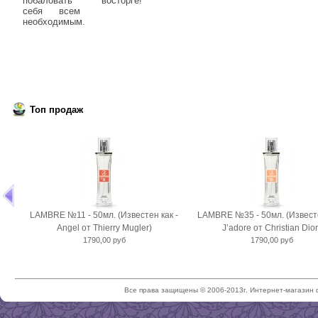
побаловать
восторге!
себя всем
необходимым.
Топ продаж
LAMBRE №11 - 50мл. (Известен как -
LAMBRE №35 - 50мл. (Известе
Angel от Thierry Mugler)
J’adore от Christian Dior
1790,00 руб
1790,00 руб
Все права защищены © 2006-2013г. Интернет-магазин