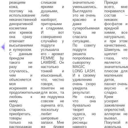
реакциям
слишком
значительно
Прежде
кожа,
яркими и
уменьшились.
всего, мне
поэтому на
душными,
Выглядело
понравился
использование
либо
это не очень
состав –
некачественной
наоборот,
красиво и
никаких
декоративной
приторными
даже
фосфатов и
косметики
и сладкими.
суперобъемная
вредной
или кремов
И вот
тушь не
химии, все
она сразу
совершенно
спасала
натурально,
отвечает
случайно у
ситуацию.
и при этом
высыпаниями
подруги
По совету
качественно.
и куперозом.
услышала
подруги
Шампунь не
С данным
его - аромат
решила
щиплет
брендом
FEMME by
попробовать
глаза, что
такого ни
LAMBRE. Он
сыворотку
является
разу не
настолько
MAGIC
значительны
случалось,
тонкий и
LONG LASH.
плюсом для
чем и
изысканный,
И к своему
маленьких
объясняется
что, честно
удивлению
деток,
моя
говоря,
очень скоро
пахнет очень
искренняя и
понятен не
увидела
вкусно и
продолжительная
для всех, та
результат.
сладко.
любовь к
же подружка
Не скажу,
Крем
нему.
совсем не
что она
ускорил
Однако
оценила его,
буквально
заживление
стараюсь
поскольку
творит
опрелостей,
приобретать
любит
чудеса, но
аллергии не
товары
шипровые
растут
вызвал.
только на
запахи. Мне
ресницы
Покупкой я
распродажах
же ближе
намного
довольна.