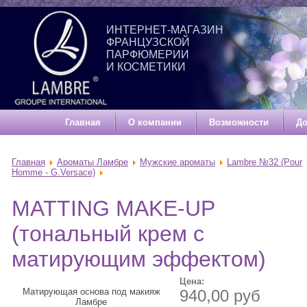
ИНТЕРНЕТ-МАГАЗИН
ФРАНЦУЗСКОЙ
ПАРФЮМЕРИИ
И КОСМЕТИКИ
Главная
О компании
Возможности
До
Главная
Ароматы Ламбре
Мужские ароматы
Lambre №32 (Pour
Homme - G.Versace)
MATTING MAKE-UP
(тональный крем с
матирующим эффектом)
Цена:
Матирующая основа под макияж
940,00 руб
Ламбре