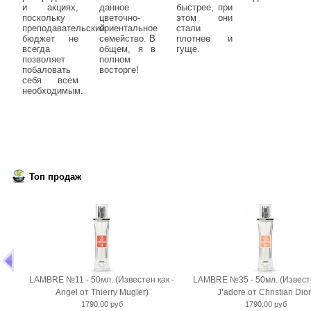
и акциях,
данное
быстрее, при
поскольку
цветочно-
этом они
преподавательский
ориентальное
стали
бюджет не
семейство. В
плотнее и
всегда
общем, я в
гуще.
позволяет
полном
побаловать
восторге!
себя всем
необходимым.
Топ продаж
LAMBRE №11 - 50мл. (Известен как -
LAMBRE №35 - 50мл. (Известе
Angel от Thierry Mugler)
J’adore от Christian Dior
1790,00 руб
1790,00 руб