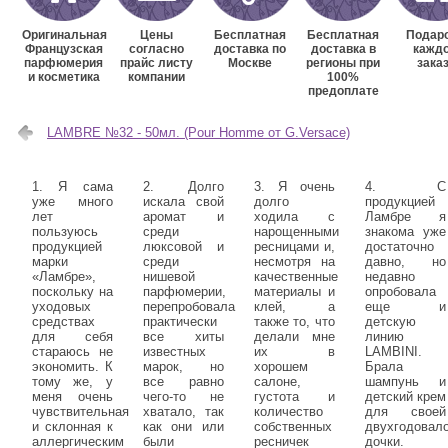
Оригинальная
Цены
Бесплатная
Бесплатная
Подаро
Французская
согласно
доставка по
доставка в
кажд
парфюмерия
прайс листу
Москве
регионы при
зака
и косметика
компании
100%
предоплате
LAMBRE №32 - 50мл. (Pour Homme от G.Versace)
1. Я сама
2. Долго
3. Я очень
4. С
уже много
искала свой
долго
продукцией
лет
аромат и
ходила с
Ламбре я
пользуюсь
среди
нарощенными
знакома уже
продукцией
люксовой и
ресницами и,
достаточно
марки
среди
несмотря на
давно, но
«Ламбре»,
нишевой
качественные
недавно
поскольку на
парфюмерии,
материалы и
опробовала
уходовых
перепробовала
клей, а
еще и
средствах
практически
также то, что
детскую
для себя
все хиты
делали мне
линию
стараюсь не
известных
их в
LAMBINI.
экономить. К
марок, но
хорошем
Брала
тому же, у
все равно
салоне,
шампунь и
меня очень
чего-то не
густота и
детский крем
чувствительная
хватало, так
количество
для своей
и склонная к
как они или
собственных
двухгодовал
аллергическим
были
ресничек
дочки.