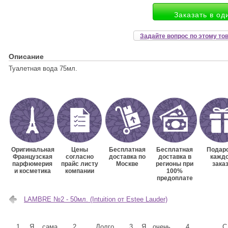
Заказать в од
Задайте вопрос по этому то
Описание
Туалетная вода 75мл.
Оригинальная
Цены
Бесплатная
Бесплатная
Подаро
Французская
согласно
доставка по
доставка в
кажд
парфюмерия
прайс листу
Москве
регионы при
зака
и косметика
компании
100%
предоплате
LAMBRE №2 - 50мл. (Intuition от Estee Lauder)
1. Я сама
2. Долго
3. Я очень
4. С