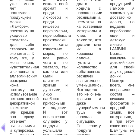
уже много
искала свой
долго
продукцией
лет
аромат и
ходила с
Ламбре я
пользуюсь
среди
нарощенными
знакома уже
продукцией
люксовой и
ресницами и,
достаточно
марки
среди
несмотря на
давно, но
«Ламбре»,
нишевой
качественные
недавно
поскольку на
парфюмерии,
материалы и
опробовала
уходовых
перепробовала
клей, а
еще и
средствах
практически
также то, что
детскую
для себя
все хиты
делали мне
линию
стараюсь не
известных
их в
LAMBINI.
экономить. К
марок, но
хорошем
Брала
тому же, у
все равно
салоне,
шампунь и
меня очень
чего-то не
густота и
детский крем
чувствительная
хватало, так
количество
для своей
и склонная к
как они или
собственных
двухгодовал
аллергическим
были
ресничек
дочки.
реакциям
слишком
значительно
Прежде
кожа,
яркими и
уменьшились.
всего, мне
поэтому на
душными,
Выглядело
понравился
использование
либо
это не очень
состав –
некачественной
наоборот,
красиво и
никаких
декоративной
приторными
даже
фосфатов и
косметики
и сладкими.
суперобъемная
вредной
или кремов
И вот
тушь не
химии, все
она сразу
совершенно
спасала
натурально,
отвечает
случайно у
ситуацию.
и при этом
высыпаниями
подруги
По совету
качественно.
и куперозом.
услышала
подруги
Шампунь не
С данным
его - аромат
решила
щиплет