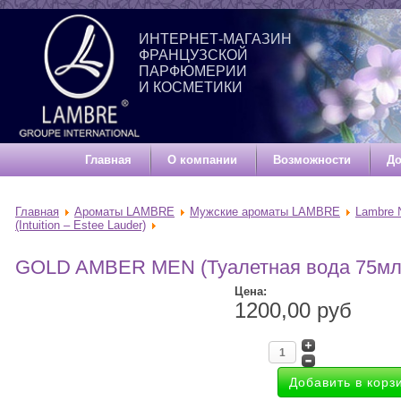
ИНТЕРНЕТ-МАГАЗИН
ФРАНЦУЗСКОЙ
ПАРФЮМЕРИИ
И КОСМЕТИКИ
Главная
О компании
Возможности
До
Главная
Ароматы LAMBRE
Мужские ароматы LAMBRE
Lambre
(Intuition – Estee Lauder)
GOLD AMBER MEN (Туалетная вода 75мл
Цена:
1200,00 руб