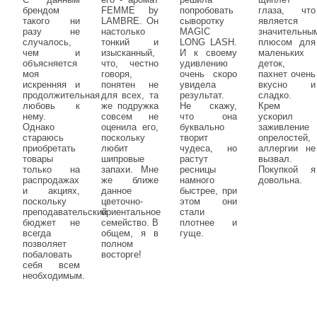
брендом
FEMME by
попробовать
глаза, что
такого ни
LAMBRE. Он
сыворотку
является
разу не
настолько
MAGIC
значительны
случалось,
тонкий и
LONG LASH.
плюсом для
чем и
изысканный,
И к своему
маленьких
объясняется
что, честно
удивлению
деток,
моя
говоря,
очень скоро
пахнет очень
искренняя и
понятен не
увидела
вкусно и
продолжительная
для всех, та
результат.
сладко.
любовь к
же подружка
Не скажу,
Крем
нему.
совсем не
что она
ускорил
Однако
оценила его,
буквально
заживление
стараюсь
поскольку
творит
опрелостей,
приобретать
любит
чудеса, но
аллергии не
товары
шипровые
растут
вызвал.
только на
запахи. Мне
ресницы
Покупкой я
распродажах
же ближе
намного
довольна.
и акциях,
данное
быстрее, при
поскольку
цветочно-
этом они
преподавательский
ориентальное
стали
бюджет не
семейство. В
плотнее и
всегда
общем, я в
гуще.
позволяет
полном
побаловать
восторге!
себя всем
необходимым.