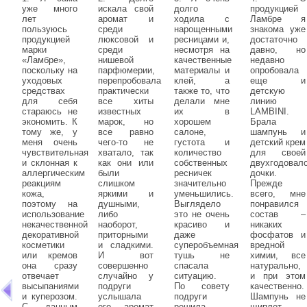
уже много
искала свой
долго
продукцией
лет
аромат и
ходила с
Ламбре я
пользуюсь
среди
нарощенными
знакома уже
продукцией
люксовой и
ресницами и,
достаточно
марки
среди
несмотря на
давно, но
«Ламбре»,
нишевой
качественные
недавно
поскольку на
парфюмерии,
материалы и
опробовала
уходовых
перепробовала
клей, а
еще и
средствах
практически
также то, что
детскую
для себя
все хиты
делали мне
линию
стараюсь не
известных
их в
LAMBINI.
экономить. К
марок, но
хорошем
Брала
тому же, у
все равно
салоне,
шампунь и
меня очень
чего-то не
густота и
детский крем
чувствительная
хватало, так
количество
для своей
и склонная к
как они или
собственных
двухгодовал
аллергическим
были
ресничек
дочки.
реакциям
слишком
значительно
Прежде
кожа,
яркими и
уменьшились.
всего, мне
поэтому на
душными,
Выглядело
понравился
использование
либо
это не очень
состав –
некачественной
наоборот,
красиво и
никаких
декоративной
приторными
даже
фосфатов и
косметики
и сладкими.
суперобъемная
вредной
или кремов
И вот
тушь не
химии, все
она сразу
совершенно
спасала
натурально,
отвечает
случайно у
ситуацию.
и при этом
высыпаниями
подруги
По совету
качественно.
и куперозом.
услышала
подруги
Шампунь не
С данным
его - аромат
решила
щиплет