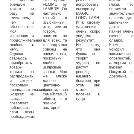
брендом
FEMME by
попробовать
глаза, что
такого ни
LAMBRE. Он
сыворотку
является
разу не
настолько
MAGIC
значительны
случалось,
тонкий и
LONG LASH.
плюсом для
чем и
изысканный,
И к своему
маленьких
объясняется
что, честно
удивлению
деток,
моя
говоря,
очень скоро
пахнет очень
искренняя и
понятен не
увидела
вкусно и
продолжительная
для всех, та
результат.
сладко.
любовь к
же подружка
Не скажу,
Крем
нему.
совсем не
что она
ускорил
Однако
оценила его,
буквально
заживление
стараюсь
поскольку
творит
опрелостей,
приобретать
любит
чудеса, но
аллергии не
товары
шипровые
растут
вызвал.
только на
запахи. Мне
ресницы
Покупкой я
распродажах
же ближе
намного
довольна.
и акциях,
данное
быстрее, при
поскольку
цветочно-
этом они
преподавательский
ориентальное
стали
бюджет не
семейство. В
плотнее и
всегда
общем, я в
гуще.
позволяет
полном
побаловать
восторге!
себя всем
необходимым.