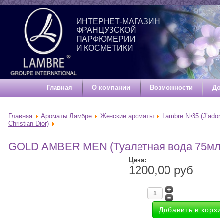
ИНТЕРНЕТ-МАГАЗИН
ФРАНЦУЗСКОЙ
ПАРФЮМЕРИИ
И КОСМЕТИКИ
Главная
О компании
Возможности
До
Главная
Ароматы Ламбре
Женские ароматы
Lambre №35 (J’ador
Christian Dior)
GOLD AMBER MEN (Туалетная вода 75мл
Цена:
1200,00 руб