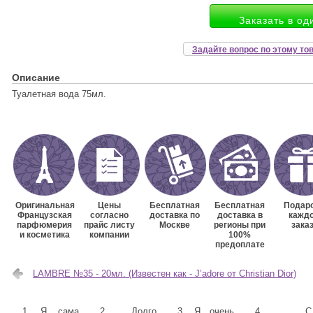
Заказать в од
Задайте вопрос по этому то
Описание
Туалетная вода 75мл.
Оригинальная
Цены
Бесплатная
Бесплатная
Подаро
Французская
согласно
доставка по
доставка в
кажд
парфюмерия
прайс листу
Москве
регионы при
зака
и косметика
компании
100%
предоплате
LAMBRE №35 - 20мл. (Известен как - J’adore от Christian Dior)
1. Я сама
2. Долго
3. Я очень
4. С