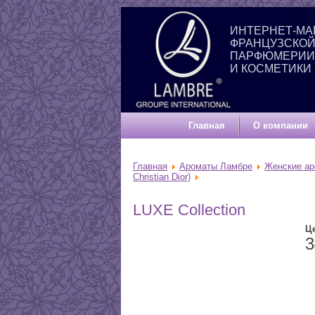
ИНТЕРНЕТ-МА
ФРАНЦУЗСКО
ПАРФЮМЕРИИ
И КОСМЕТИКИ
Главная
О компании
Главная
Ароматы Ламбре
Женские а
Christian Dior)
LUXE Collection
Ц
3