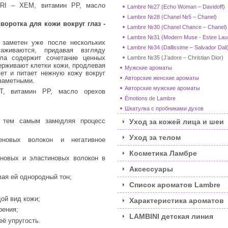
TRI – XEM, витамин РР, масло
Lambre №27 (Echo Woman – Davidoff)
Lambre №28 (Chanel №5 – Chanel)
ротка для кожи вокруг глаз -
Lambre №30 (Chanel Chance – Chanel)
Lambre №31 (Modern Muse - Estee Lau
заметен уже после нескольких
Lambre №34 (Dallissime – Salvador Dali
аживаются, придавая взгляду
ла содержит сочетание ценных
Lambre №35 (J’adore – Christian Dior)
ерживают клетки кожи, продлевая
Мужские ароматы
ет и питает нежную кожу вокруг
Авторские женские ароматы
заметными.
Авторские мужские ароматы
T, витамин РР, масло орехов
Émotions de Lambre
Шкатулка с пробниками духов
, тем самым замедляя процесс
Уход за кожей лица и шеи
Уход за телом
еновых волокон и негативное
Косметика Ламбре
еновых и эластиновых волокон в
Аксессуары
вая ей однородный тон;
Список ароматов Lambre
ой вид кожи;
Характеристика ароматов
рения;
LAMBINI детская линия
её упругость.