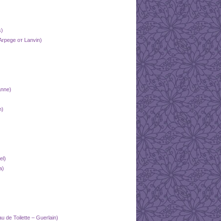
s)
rpege от Lanvin)
nne)
n)
el)
a)
de Toilette – Guerlain)