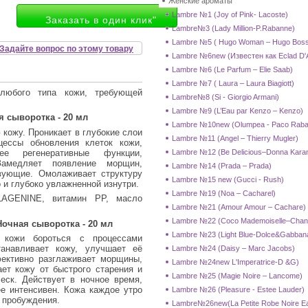
Женские ароматы
Lambre №1 (Joy of Pink- Lacoste)
Заказать в один клик"
Lambre№3 (Lady Million-P.Rabanne)
Lambre №5 ( Hugo Woman – Hugo Bos
Задайте вопрос по этому товару
Lambre №6new (Известен как Eclad D'A
Lambre №6 (Le Parfum – Elie Saab)
Lambre №7 ( Laura – Laura Biagiott)
любого типа кожи, требующей
Lambre№8 (Si - Giorgio Armani)
Lambre №9 (L’Eau par Kenzo – Kenzo)
 сыворотка - 20 мл
Lambre №10new (Olumpea - Paco Raba
кожу. Проникает в глубокие слои
Lambre №11 (Angel – Thierry Mugler)
цессы обновления клеток кожи,
ее регенеративные функции,
Lambre №12 (Be Delicious–Donna Kara
амедляет появление морщин,
Lambre №14 (Prada – Prada)
вующие. Омолаживает структуру
Lambre №15 new (Gucci - Rush)
о и глубоко увлажненной изнутри.
Lambre №19 (Noa – Cacharel)
LAGENINE, витамин РР, масло
Lambre №21 (Amour Amour – Cachare)
Lambre №22 (Coco Mademoiselle–Chan
очная сыворотка - 20 мл
Lambre №23 (Light Blue-Dolce&Gabban
м кожи бороться с процессами
анавливает кожу, улучшает её
Lambre №24 (Daisy – Marc Jacobs)
фективно разглаживает морщины,
Lambre №24new L'Imperatrice-D &G)
ет кожу от быстрого старения и
Lambre №25 (Magie Noire – Lancome)
еск. Действует в ночное время,
ее интенсивен. Кожа каждое утро
Lambre №26 (Pleasure - Estee Lauder)
 пробуждения.
Lambre№26new(La Petite Robe Noire Eau 