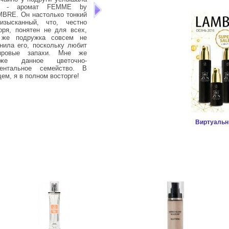
о - аромат FEMME by
совету подруги решила
щип
BRE. Он настолько тонкий
попробовать сыворотку MAGIC
зна
изысканный, что, честно
LONG LASH. И к своему
мал
оря, понятен не для всех,
удивлению очень скоро
вку
 же подружка совсем не
увидела результат. Не скажу,
за
нила его, поскольку любит
что она буквально творит
алл
провые запахи. Мне же
чудеса, но растут ресницы
я д
иже данное цветочно-
намного быстрее, при этом они
иентальное семейство. В
стали плотнее и гуще.
ем, я в полном восторге!
Виртуальн