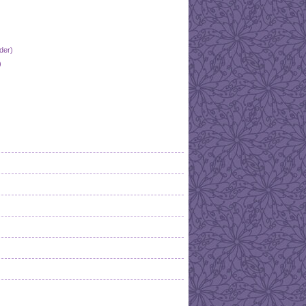
der)
)