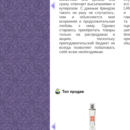
сразу отвечает высыпаниями и
ег
куперозом. С данным брендом
LAM
такого ни разу не случалось,
и 
чем и объясняется моя
гов
искренняя и продолжительная
та
любовь к нему. Однако
оце
стараюсь приобретать товары
ши
только на распродажах и
бл
акциях, поскольку
ор
преподавательский бюджет не
общ
всегда позволяет побаловать
себя всем необходимым.
Топ продаж