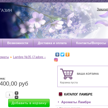
Заказа
ГАЗИН
Й
Возможности
Доставка и оплата
Контакты/Вопросы
роматы
Lambre №35 (J’adore –
ВАША КОРЗИНА
ена:
400,00 руб
Корзина пуста
КАТАЛОГ ЛАМБРЕ
Ароматы Ламбре