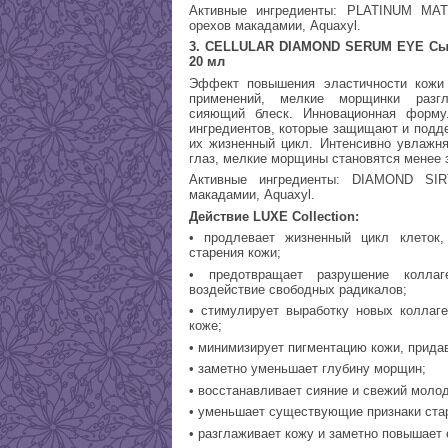
Активные ингредиенты: PLATINUM MA
орехов макадамии, Aquaxyl.
3. CELLULAR DIAMOND SERUM EYE Сыво
20 мл
Эффект повышения эластичности кожи 
применений, мелкие морщинки разгл
сияющий блеск. Инновационная форму
ингредиентов, которые защищают и подд
их жизненный цикл. Интенсивно увлажня
глаз, мелкие морщины становятся менее 
Активные ингредиенты: DIAMOND SIR
макадамии, Aquaxyl.
Действие LUXE Collection:
• продлевает жизненный цикл клеток
старения кожи;
• предотвращает разрушение коллаг
воздействие свободных радикалов;
• стимулирует выработку новых коллаг
коже;
• минимизирует пигментацию кожи, прида
• заметно уменьшает глубину морщин;
• восстанавливает сияние и свежий молод
• уменьшает существующие признаки ста
• разглаживает кожу и заметно повышает 