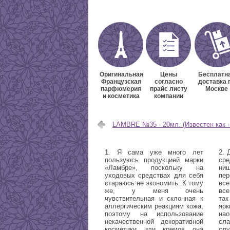
Оригинальная
Цены
Бесплатн
Французская
согласно
доставка 
парфюмерия
прайс листу
Москве
и косметика
компании
LAMBRE №35 - 20мл. (Известен как - J’
1. Я сама уже много лет
2. 
пользуюсь продукцией марки
ср
«Ламбре», поскольку на
ни
уходовых средствах для себя
пе
стараюсь не экономить. К тому
все
же, у меня очень
все
чувствительная и склонная к
так
аллергическим реакциям кожа,
яр
поэтому на использование
на
некачественной декоративной
сл
косметики или кремов она
слу