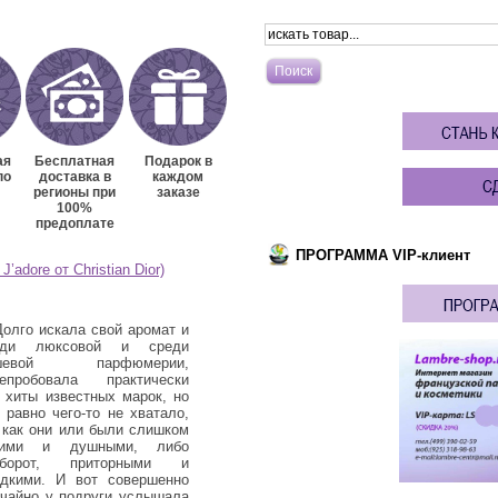
ая
Бесплатная
Подарок в
по
доставка в
каждом
регионы при
заказе
100%
предоплате
ПРОГРАММА VIP-клиент
adore от Christian Dior)
Долго искала свой аромат и
3. Я очень долго ходила с
4. 
еди люксовой и среди
нарощенными ресницами и,
зн
шевой парфюмерии,
несмотря на качественные
дав
репробовала практически
материалы и клей, а также то,
ещ
 хиты известных марок, но
что делали мне их в хорошем
LAM
 равно чего-то не хватало,
салоне, густота и количество
де
 как они или были слишком
собственных ресничек
дву
кими и душными, либо
значительно уменьшились.
все
оборот, приторными и
Выглядело это не очень
– н
адкими. И вот совершенно
красиво и даже суперобъемная
хим
чайно у подруги услышала
тушь не спасала ситуацию. По
это