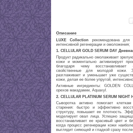
Описание
LUXE Collection
рекомендована для 
интенсивной регенерации и омоложения;
1. CELLULAR GOLD SERUM DAY Дневная
Продукт радикально омолаживает зрелую 
кожи и моментально активизирует про
благодаря чему восстанавливает 
свойственные для молодой кожи. З
разглаживает и уменьшает уже сущест
кожи, делая ее более упругой, интенсивн
Активные ингредиенты: GOLDEN COL
орехов макадамии, Aquaxyl.
2. CELLULAR PLATINUM SERUM NIGHT Н
Сыворотка активно помогает клетка
старения: быстро и эффективно восст
структуру, повышает ее плотность. Эф
моделирует овал лица. Успешно защища
восстанавливает ее красивый цвет и бл
когда процесс регенерации кожи наибол
выглядит сияющей и гладкой сразу после